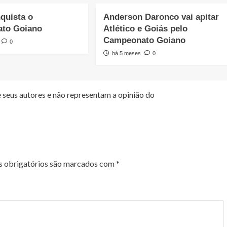
quista o
Anderson Daronco vai apitar
to Goiano
Atlético e Goiás pelo
Campeonato Goiano
0
há 5 meses
0
 seus autores e não representam a opinião do
 obrigatórios são marcados com
*