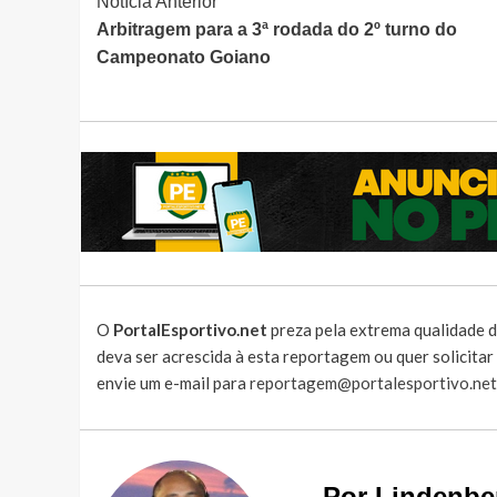
Continue
Notícia Anterior
Arbitragem para a 3ª rodada do 2º turno do
Lendo
Campeonato Goiano
O
PortalEsportivo.net
preza pela extrema qualidade d
deva ser acrescida à esta reportagem ou quer solicita
envie um e-mail para
reportagem@portalesportivo.net
Por Lindenbe