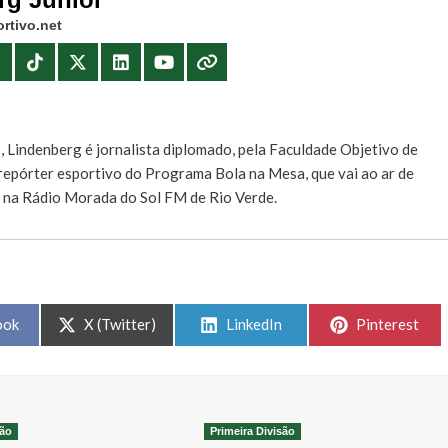
rtivo.net
E
, Lindenberg é jornalista diplomado, pela Faculdade Objetivo de
e repórter esportivo do Programa Bola na Mesa, que vai ao ar de
, na Rádio Morada do Sol FM de Rio Verde.
Share
Share
Share
ook
X (Twitter)
LinkedIn
Pinterest
on
on
on
são
Primeira Divisão