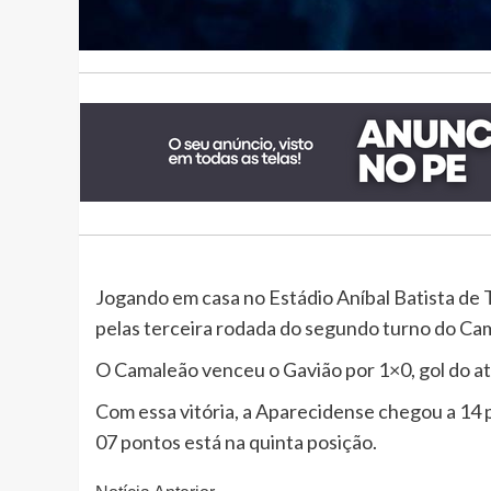
Jogando em casa no Estádio Aníbal Batista de 
pelas terceira rodada do segundo turno do C
O Camaleão venceu o Gavião por 1×0, gol do at
Com essa vitória, a Aparecidense chegou a 14 
07 pontos está na quinta posição.