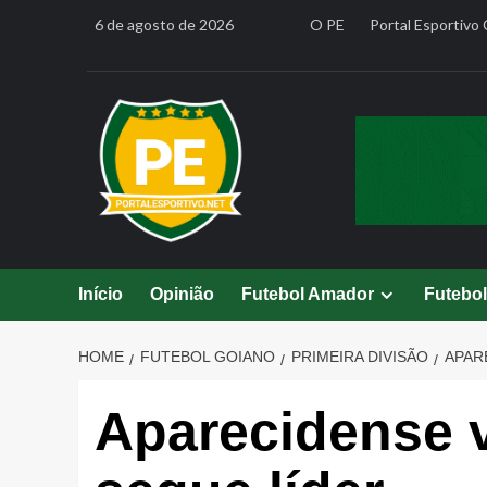
Skip
6 de agosto de 2026
O PE
Portal Esportivo 
to
content
Início
Opinião
Futebol Amador
Futebo
HOME
FUTEBOL GOIANO
PRIMEIRA DIVISÃO
APAR
Aparecidense 