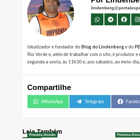
lindenberg@portalespo
Idealizador e fundador do
Blog do Lindenberg
e do
P
Rio Verde e, além de trabalhar com o site, é produtor 
segunda a sexta, às 11h30 e, aos sábados, ao meio-dia
Compartilhe
Share
Share
Share
WhatsApp
Telegram
Faceb
on
on
on
Leia Também
Primeira Divisão
Primeira Divi