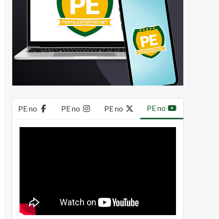
PE no
PE no
PE no
PE no