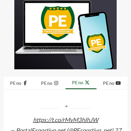
PE no
PE no
PE no
PE no
https://t.co/rMvM3hIhJW
— PortalEsportivo.net (@PEsportivo_net)
27