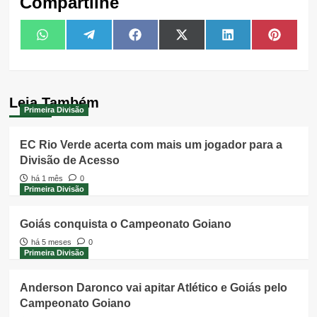
Compartilhe
Share
Share
Share
Share
Share
Share
WhatsApp
Telegram
Facebook
X
LinkedIn
Pintere
on
on
on
on
on
on
(Twitter)
Leia Também
Primeira Divisão
EC Rio Verde acerta com mais um jogador para a
Divisão de Acesso
há 1 mês
0
Primeira Divisão
Goiás conquista o Campeonato Goiano
há 5 meses
0
Primeira Divisão
Anderson Daronco vai apitar Atlético e Goiás pelo
Campeonato Goiano