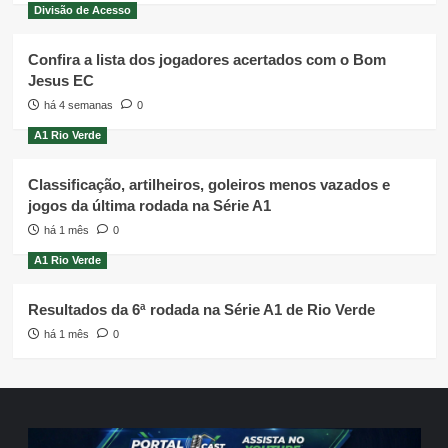
Divisão de Acesso
Confira a lista dos jogadores acertados com o Bom
Jesus EC
há 4 semanas
0
A1 Rio Verde
Classificação, artilheiros, goleiros menos vazados e
jogos da última rodada na Série A1
há 1 mês
0
A1 Rio Verde
Resultados da 6ª rodada na Série A1 de Rio Verde
há 1 mês
0