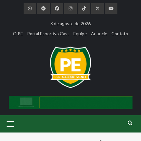
Skip
to
content
8 de agosto de 2026
O PE
Portal Esportivo Cast
Equipe
Anuncie
Contato
Primary
Menu