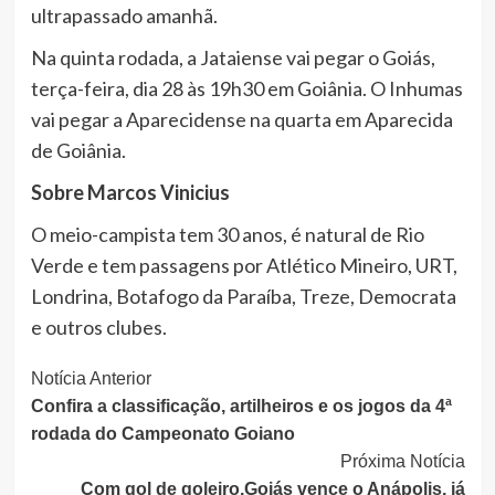
ultrapassado amanhã.
Na quinta rodada, a Jataiense vai pegar o Goiás,
terça-feira, dia 28 às 19h30 em Goiânia. O Inhumas
vai pegar a Aparecidense na quarta em Aparecida
de Goiânia.
Sobre Marcos Vinicius
O meio-campista tem 30 anos, é natural de Rio
Verde e tem passagens por Atlético Mineiro, URT,
Londrina, Botafogo da Paraíba, Treze, Democrata
e outros clubes.
Continue
Notícia Anterior
Confira a classificação, artilheiros e os jogos da 4ª
Lendo
rodada do Campeonato Goiano
Próxima Notícia
Com gol de goleiro,Goiás vence o Anápolis, já