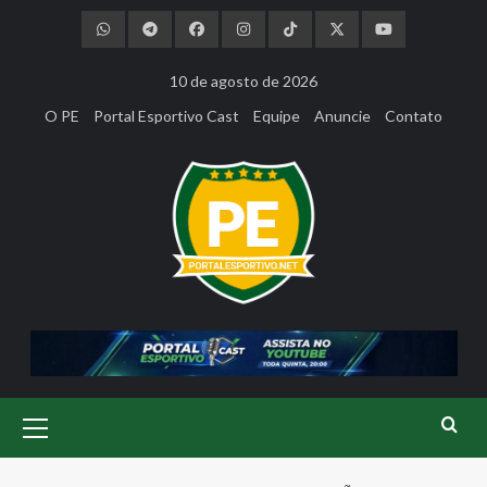
Skip
to
content
10 de agosto de 2026
O PE
Portal Esportivo Cast
Equipe
Anuncie
Contato
Primary
Menu