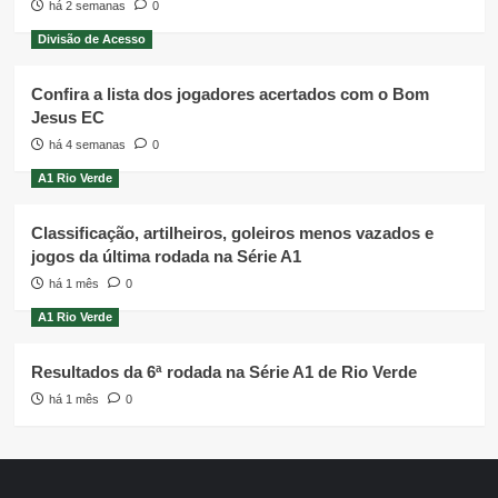
há 2 semanas
0
Divisão de Acesso
Confira a lista dos jogadores acertados com o Bom
Jesus EC
há 4 semanas
0
A1 Rio Verde
Classificação, artilheiros, goleiros menos vazados e
jogos da última rodada na Série A1
há 1 mês
0
A1 Rio Verde
Resultados da 6ª rodada na Série A1 de Rio Verde
há 1 mês
0