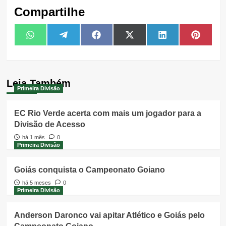
Compartilhe
Share
Share
Share
Share
Share
Share
WhatsApp
Telegram
Facebook
X
LinkedIn
Pintere
on
on
on
on
on
on
(Twitter)
Leia Também
Primeira Divisão
EC Rio Verde acerta com mais um jogador para a
Divisão de Acesso
há 1 mês
0
Primeira Divisão
Goiás conquista o Campeonato Goiano
há 5 meses
0
Primeira Divisão
Anderson Daronco vai apitar Atlético e Goiás pelo