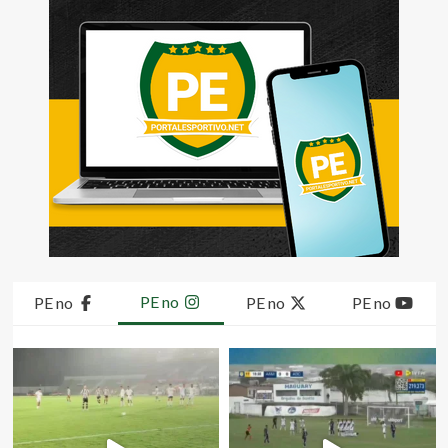
PE no
PE no
PE no
PE no