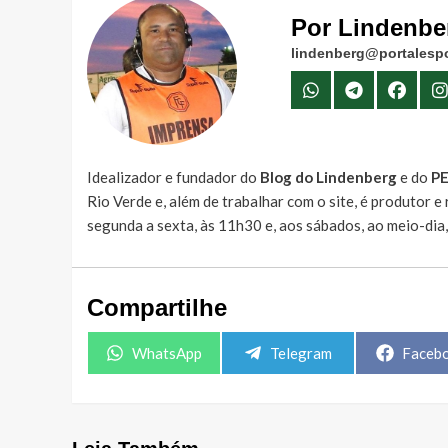
Por Lindenbe
lindenberg@portalespo
Idealizador e fundador do
Blog do Lindenberg
e do
P
Rio Verde e, além de trabalhar com o site, é produtor 
segunda a sexta, às 11h30 e, aos sábados, ao meio-dia
Compartilhe
Share
Share
Share
WhatsApp
Telegram
Faceb
on
on
on