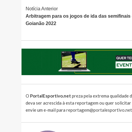
Continue
Notícia Anterior
Arbitragem para os jogos de ida das semifinais
Lendo
Goianão 2022
O
PortalEsportivo.net
preza pela extrema qualidade d
deva ser acrescida à esta reportagem ou quer solicita
envie um e-mail para
reportagem@portalesportivo.net