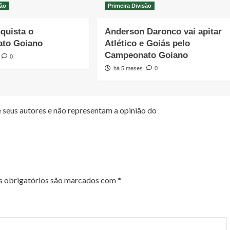
são
Primeira Divisão
quista o
Anderson Daronco vai apitar
to Goiano
Atlético e Goiás pelo
Campeonato Goiano
0
há 5 meses
0
 seus autores e não representam a opinião do
 obrigatórios são marcados com
*