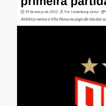
primeira partid
19 de março de 2022
Por Lindenberg Júnior
Atlético vence o Vila Nova no jogo de ida das s