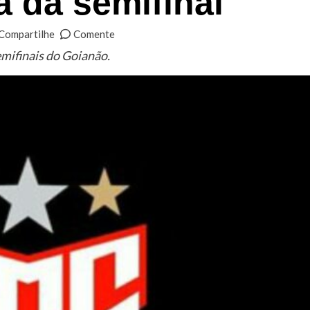
a da semifinal
Compartilhe
Comente
emifinais do Goianão.