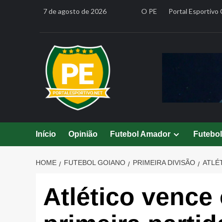
Skip
7 de agosto de 2026
O PE
Portal Esportivo 
to
content
Início
Opinião
Futebol Amador
Futebo
HOME
FUTEBOL GOIANO
PRIMEIRA DIVISÃO
ATLÉ
Atlético vence