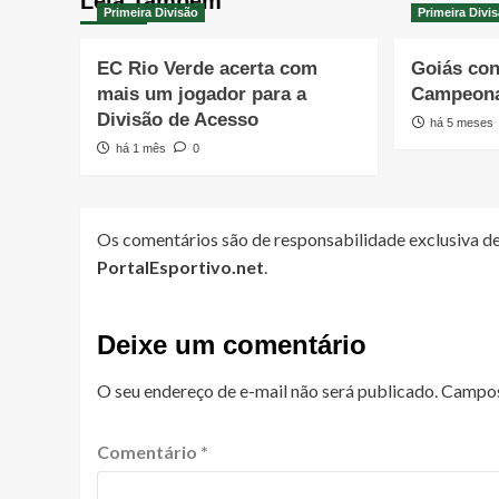
Leia Também
Primeira Divisão
Primeira Divi
EC Rio Verde acerta com
Goiás con
mais um jogador para a
Campeona
Divisão de Acesso
há 5 meses
há 1 mês
0
Os comentários são de responsabilidade exclusiva de
PortalEsportivo.net
.
Deixe um comentário
O seu endereço de e-mail não será publicado.
Campos
Comentário
*