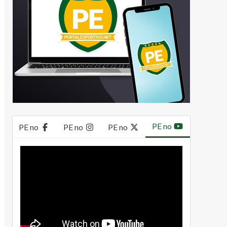
PE no
PE no
PE no
PE no