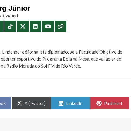
rg Júnior
rtivo.net
E
, Lindenberg é jornalista diplomado, pela Faculdade Objetivo de
e repórter esportivo do Programa Bola na Mesa, que vai ao ar de
, na Rádio Morada do Sol FM de Rio Verde.
Share
Share
Share
ook
X (Twitter)
LinkedIn
Pinterest
on
on
on