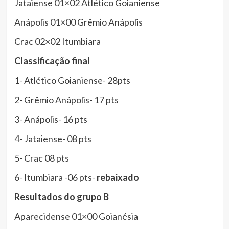
Jataiense 01×02 Atlético Goianiense
Anápolis 01×00 Grêmio Anápolis
Crac 02×02 Itumbiara
Classificação
final
1- Atlético Goianiense- 28pts
2- Grêmio Anápolis- 17 pts
3- Anápolis- 16 pts
4- Jataiense- 08 pts
5- Crac 08 pts
6- Itumbiara -06 pts-
rebaixado
Resultados
do
grupo
B
Aparecidense 01×00 Goianésia