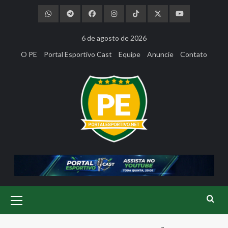
Skip
to
content
6 de agosto de 2026
O PE
Portal Esportivo Cast
Equipe
Anuncie
Contato
Primary
Menu