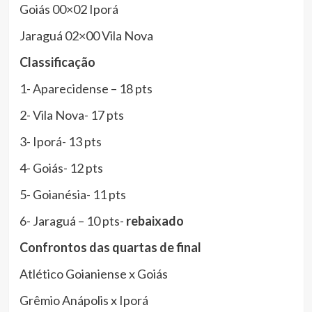
Goiás 00×02 Iporá
Jaraguá 02×00 Vila Nova
Classificação
1- Aparecidense – 18 pts
2- Vila Nova- 17 pts
3- Iporá- 13 pts
4- Goiás- 12 pts
5- Goianésia- 11 pts
6- Jaraguá – 10 pts-
rebaixado
Confrontos
das
quartas
de
final
Atlético Goianiense x Goiás
Grêmio Anápolis x Iporá