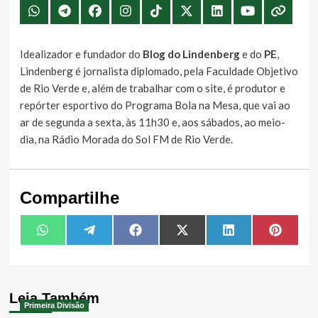
Idealizador e fundador do
Blog do Lindenberg
e do
PE
,
Lindenberg é jornalista diplomado, pela Faculdade Objetivo
de Rio Verde e, além de trabalhar com o site, é produtor e
repórter esportivo do Programa Bola na Mesa, que vai ao
ar de segunda a sexta, às 11h30 e, aos sábados, ao meio-
dia, na Rádio Morada do Sol FM de Rio Verde.
Compartilhe
Share
Share
Share
Share
Share
Share
WhatsApp
Telegram
Facebook
X
LinkedIn
Pintere
on
on
on
on
on
on
(Twitter)
Leia Também
Primeira Divisão