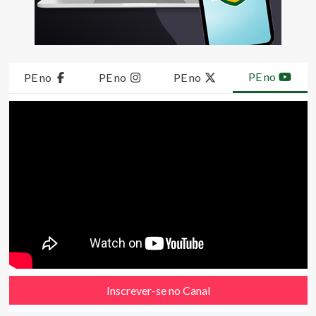
PE no
PE no
PE no
PE no
Inscrever-se no Canal