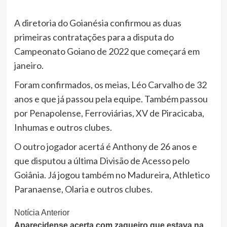
A diretoria do Goianésia confirmou as duas
primeiras contratações para a disputa do
Campeonato Goiano de 2022 que começará em
janeiro.
Foram confirmados, os meias, Léo Carvalho de 32
anos e que já passou pela equipe. Também passou
por Penapolense, Ferroviárias, XV de Piracicaba,
Inhumas e outros clubes.
O outro jogador acertá é Anthony de 26 anos e
que disputou a última Divisão de Acesso pelo
Goiânia. Já jogou também no Madureira, Athletico
Paranaense, Olaria e outros clubes.
Continue
Notícia Anterior
Aparecidense acerta com zagueiro que estava na