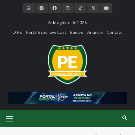
Skip
to
content
6 de agosto de 2026
O PE
Portal Esportivo Cast
Equipe
Anuncie
Contato
Primary
Menu