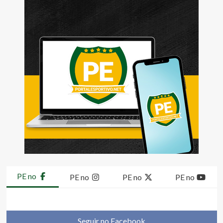
PE no
PE no
PE no
PE no
Seguir no Facebook