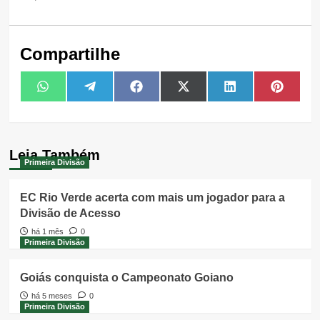
Compartilhe
Share
Share
Share
Share
Share
Share
WhatsApp
Telegram
Facebook
X
LinkedIn
Pintere
on
on
on
on
on
on
(Twitter)
Leia Também
Primeira Divisão
EC Rio Verde acerta com mais um jogador para a
Divisão de Acesso
há 1 mês
0
Primeira Divisão
Goiás conquista o Campeonato Goiano
há 5 meses
0
Primeira Divisão