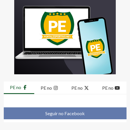
PE no
PE no
PE no
PE no
Seguir no Facebook