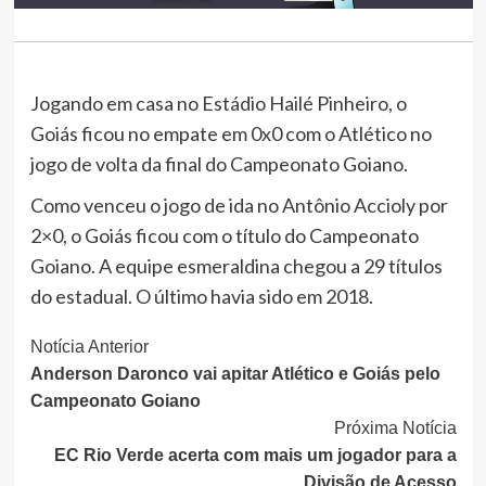
Jogando em casa no Estádio Hailé Pinheiro, o
Goiás ficou no empate em 0x0 com o Atlético no
jogo de volta da final do Campeonato Goiano.
Como venceu o jogo de ida no Antônio Accioly por
2×0, o Goiás ficou com o título do Campeonato
Goiano. A equipe esmeraldina chegou a 29 títulos
do estadual. O último havia sido em 2018.
Continue
Notícia Anterior
Anderson Daronco vai apitar Atlético e Goiás pelo
Lendo
Campeonato Goiano
Próxima Notícia
EC Rio Verde acerta com mais um jogador para a
Divisão de Acesso