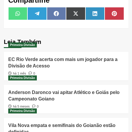
Compartilhe
Share
Share
Share
Share
Share
Share
WhatsApp
Telegram
Facebook
X
LinkedIn
Pintere
on
on
on
on
on
on
(Twitter)
Leia Também
Primeira Divisão
EC Rio Verde acerta com mais um jogador para a
Divisão de Acesso
há 1 mês
0
Primeira Divisão
Anderson Daronco vai apitar Atlético e Goiás pelo
Campeonato Goiano
há 5 meses
0
Primeira Divisão
Vila Nova empata e semifinais do Goianão estão
definidas