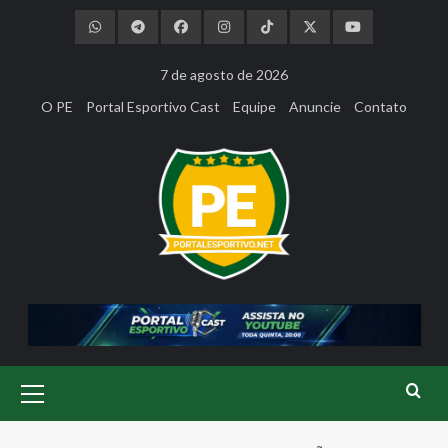
Skip
to
content
7 de agosto de 2026
O PE
Portal Esportivo Cast
Equipe
Anuncie
Contato
Primary
Menu