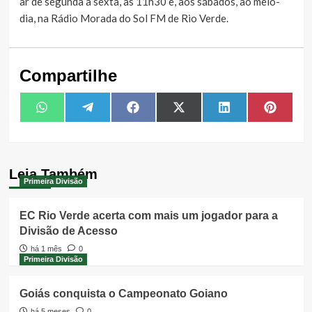
ar de segunda a sexta, às 11h30 e, aos sábados, ao meio-
dia, na Rádio Morada do Sol FM de Rio Verde.
Compartilhe
Share
Share
Share
Share
Share
Share
WhatsApp
Telegram
Facebook
X
LinkedIn
Pintere
on
on
on
on
on
on
(Twitter)
Leia Também
Primeira Divisão
EC Rio Verde acerta com mais um jogador para a
Divisão de Acesso
há 1 mês
0
Primeira Divisão
Goiás conquista o Campeonato Goiano
há 5 meses
0