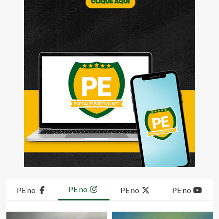
PE no
PE no
PE no
PE no