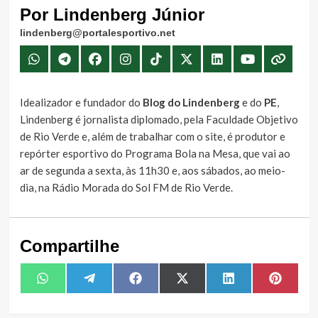
Por Lindenberg Júnior
lindenberg@portalesportivo.net
Idealizador e fundador do
Blog do Lindenberg
e do
PE
,
Lindenberg é jornalista diplomado, pela Faculdade Objetivo
de Rio Verde e, além de trabalhar com o site, é produtor e
repórter esportivo do Programa Bola na Mesa, que vai ao
ar de segunda a sexta, às 11h30 e, aos sábados, ao meio-
dia, na Rádio Morada do Sol FM de Rio Verde.
Compartilhe
Share
Share
Share
Share
Share
Share
WhatsApp
Telegram
Facebook
X
LinkedIn
Pintere
on
on
on
on
on
on
(Twitter)