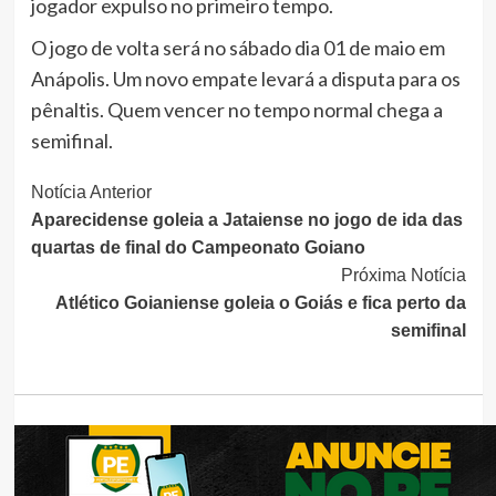
jogador expulso no primeiro tempo.
O jogo de volta será no sábado dia 01 de maio em
Anápolis. Um novo empate levará a disputa para os
pênaltis. Quem vencer no tempo normal chega a
semifinal.
Continue
Notícia Anterior
Aparecidense goleia a Jataiense no jogo de ida das
Lendo
quartas de final do Campeonato Goiano
Próxima Notícia
Atlético Goianiense goleia o Goiás e fica perto da
semifinal