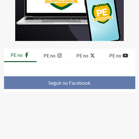
PE no
PE no
PE no
PE no
Seguir no Facebook