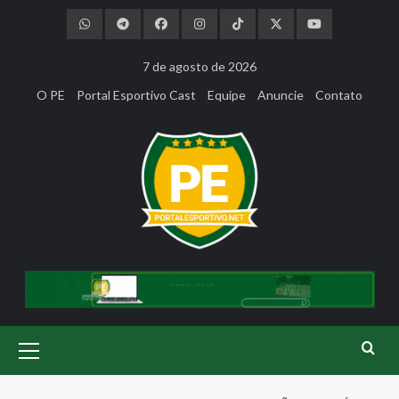
Skip
to
content
7 de agosto de 2026
O PE
Portal Esportivo Cast
Equipe
Anuncie
Contato
Primary
Menu