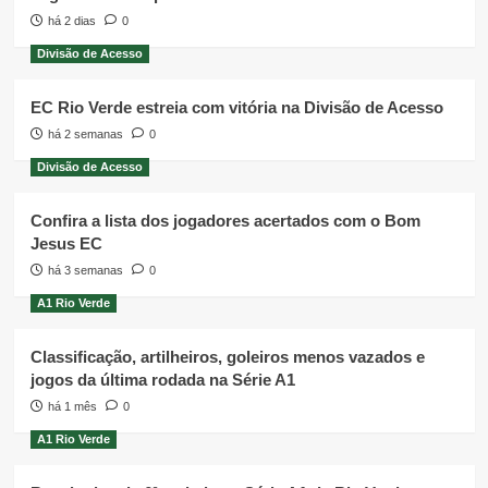
há 2 dias
0
Divisão de Acesso
EC Rio Verde estreia com vitória na Divisão de Acesso
há 2 semanas
0
Divisão de Acesso
Confira a lista dos jogadores acertados com o Bom
Jesus EC
há 3 semanas
0
A1 Rio Verde
Classificação, artilheiros, goleiros menos vazados e
jogos da última rodada na Série A1
há 1 mês
0
A1 Rio Verde