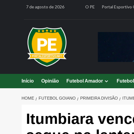
Skip
7 de agosto de 2026
O PE
Portal Esportivo 
to
content
Início
Opinião
Futebol Amador
Futebo
HOME
FUTEBOL GOIANO
PRIMEIRA DIVISÃO
ITUM
Itumbiara venc