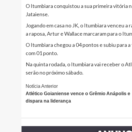
O Itumbiara conquistou a sua primeira vitória
Jataiense.
Jogando em casa no JK, o Itumbiara venceu a 
a raposa, Artur e Wallace marcaram para o Itum
O Itumbiara chegou a 04 pontos e subiu para a 
com 01 ponto.
Na quinta rodada, o Itumbiara vai receber o Atl
serão no próximo sábado.
Continue
Notícia Anterior
Atlético Goianiense vence o Grêmio Anápolis e
Lendo
dispara na liderança