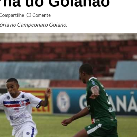
rna do Goianão
Compartilhe
Comente
itória no Campeonato Goiano.