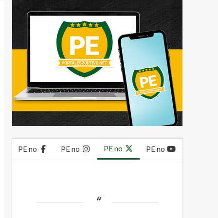
PE no
PE no
PE no
PE no