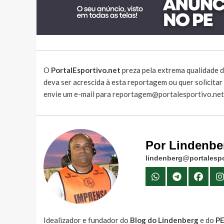
O
PortalEsportivo.net
preza pela extrema qualidade d
deva ser acrescida à esta reportagem ou quer solicita
envie um e-mail para
reportagem@portalesportivo.net
Por Lindenbe
lindenberg@portalespo
Idealizador e fundador do
Blog do Lindenberg
e do
P