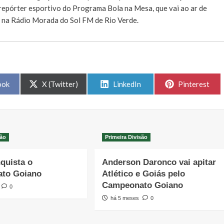
e repórter esportivo do Programa Bola na Mesa, que vai ao ar de
, na Rádio Morada do Sol FM de Rio Verde.
Share
Share
Share
ook
X (Twitter)
LinkedIn
Pinterest
on
on
on
são
Primeira Divisão
quista o
Anderson Daronco vai apitar
to Goiano
Atlético e Goiás pelo
Campeonato Goiano
0
há 5 meses
0