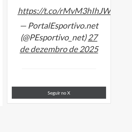
https://t.co/rMvM3hIhJW
— PortalEsportivo.net
(@PEsportivo_net)
27
de dezembro de 2025
Seguir no X