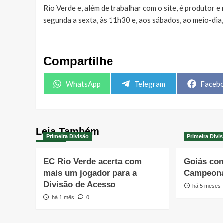
Rio Verde e, além de trabalhar com o site, é produtor 
segunda a sexta, às 11h30 e, aos sábados, ao meio-dia
Compartilhe
Share
Share
Share
WhatsApp
Telegram
Faceb
on
on
on
Leia Também
Primeira Divisão
Primeira Divi
EC Rio Verde acerta com
Goiás con
mais um jogador para a
Campeona
Divisão de Acesso
há 5 meses
há 1 mês
0