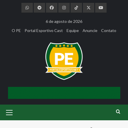
Skip
to
content
6 de agosto de 2026
O PE
Portal Esportivo Cast
Equipe
Anuncie
Contato
Primary
Menu