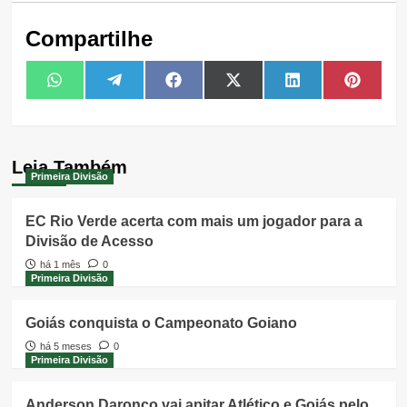
Compartilhe
Share
Share
Share
Share
Share
Share
WhatsApp
Telegram
Facebook
X
LinkedIn
Pintere
on
on
on
on
on
on
(Twitter)
Leia Também
Primeira Divisão
EC Rio Verde acerta com mais um jogador para a
Divisão de Acesso
há 1 mês
0
Primeira Divisão
Goiás conquista o Campeonato Goiano
há 5 meses
0
Primeira Divisão
Anderson Daronco vai apitar Atlético e Goiás pelo