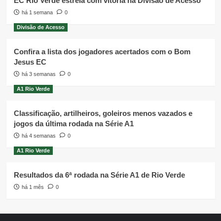
EC Rio Verde estreia com vitória na Divisão de Acesso
há 1 semana
0
Divisão de Acesso
Confira a lista dos jogadores acertados com o Bom
Jesus EC
há 3 semanas
0
A1 Rio Verde
Classificação, artilheiros, goleiros menos vazados e
jogos da última rodada na Série A1
há 4 semanas
0
A1 Rio Verde
Resultados da 6ª rodada na Série A1 de Rio Verde
há 1 mês
0