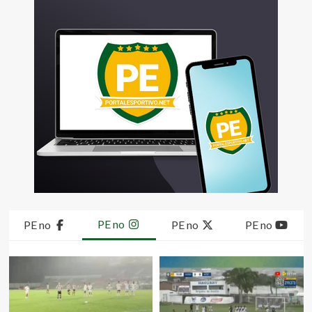
PE no
PE no
PE no
PE no