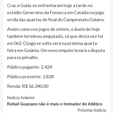
Crac e Goiás se enfrentaram hoje a tarde no
estádio Genervino da Fonseca em Catalão no jogo
se ida das quartas de final do Campeonato Goiano.
Assim como nos jogos de ontem, o duelo de hoje
também terminou empatado, só que desta vez foi
em 0x0. O jogo se volta será na próxima quarta-
feira em Goiânia. Um novo empate levará a disputa
para os pênaltis.
Público pagante: 2.424
Público presente: 2.828
Renda: R$ 56.340,00
Continue
Notícia Anterior
Rafael Guanaes não é mais o treinador do Atlético
Lendo
Próxima Notícia