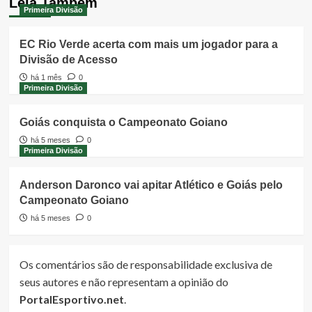
Leia Também
Primeira Divisão
EC Rio Verde acerta com mais um jogador para a
Divisão de Acesso
há 1 mês
0
Primeira Divisão
Goiás conquista o Campeonato Goiano
há 5 meses
0
Primeira Divisão
Anderson Daronco vai apitar Atlético e Goiás pelo
Campeonato Goiano
há 5 meses
0
Os comentários são de responsabilidade exclusiva de
seus autores e não representam a opinião do
PortalEsportivo.net
.