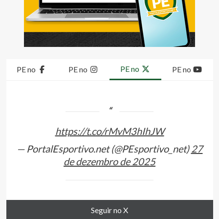
PE no
PE no
PE no
PE no
https://t.co/rMvM3hIhJW
— PortalEsportivo.net (@PEsportivo_net)
27
de dezembro de 2025
Seguir no X