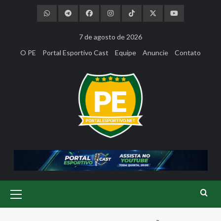
Skip
to
content
7 de agosto de 2026
O PE
Portal Esportivo Cast
Equipe
Anuncie
Contato
Primary
Menu