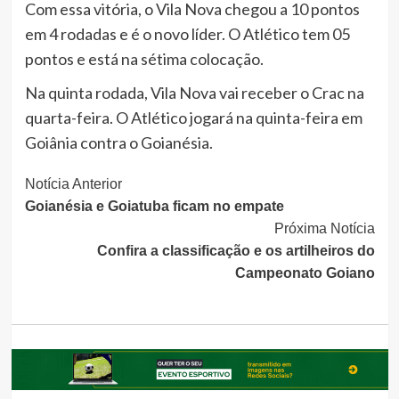
Com essa vitória, o Vila Nova chegou a 10 pontos
em 4 rodadas e é o novo líder. O Atlético tem 05
pontos e está na sétima colocação.
Na quinta rodada, Vila Nova vai receber o Crac na
quarta-feira. O Atlético jogará na quinta-feira em
Goiânia contra o Goianésia.
Continue
Notícia Anterior
Goianésia e Goiatuba ficam no empate
Lendo
Próxima Notícia
Confira a classificação e os artilheiros do
Campeonato Goiano