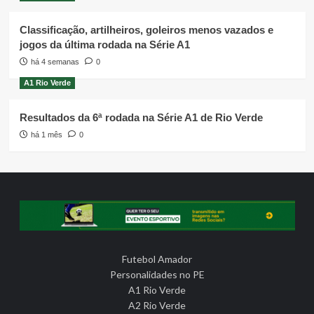
Classificação, artilheiros, goleiros menos vazados e
jogos da última rodada na Série A1
há 4 semanas
0
A1 Rio Verde
Resultados da 6ª rodada na Série A1 de Rio Verde
há 1 mês
0
Futebol Amador
Personalidades no PE
A1 Rio Verde
A2 Rio Verde