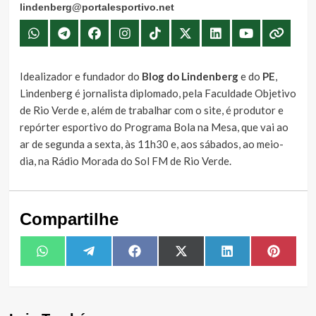
lindenberg@portalesportivo.net
Idealizador e fundador do
Blog do Lindenberg
e do
PE
,
Lindenberg é jornalista diplomado, pela Faculdade Objetivo
de Rio Verde e, além de trabalhar com o site, é produtor e
repórter esportivo do Programa Bola na Mesa, que vai ao
ar de segunda a sexta, às 11h30 e, aos sábados, ao meio-
dia, na Rádio Morada do Sol FM de Rio Verde.
Compartilhe
Share
Share
Share
Share
Share
Share
WhatsApp
Telegram
Facebook
X
LinkedIn
Pintere
on
on
on
on
on
on
(Twitter)