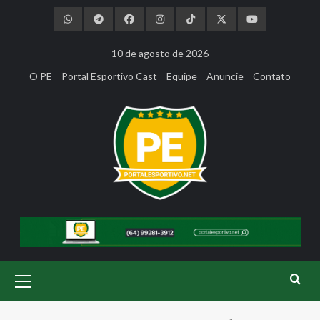
Skip
to
content
10 de agosto de 2026
O PE
Portal Esportivo Cast
Equipe
Anuncie
Contato
Primary
Menu