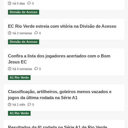
há 5 dias
0
Divisão de Acesso
EC Rio Verde estreia com vitória na Divisão de Acesso
há 2 semanas
0
Divisão de Acesso
Confira a lista dos jogadores acertados com o Bom
Jesus EC
há 4 semanas
0
A1 Rio Verde
Classificação, artilheiros, goleiros menos vazados e
jogos da última rodada na Série A1
há 1 mês
0
A1 Rio Verde
Resultados da 6ª rodada na Série A1 de Rio Verde