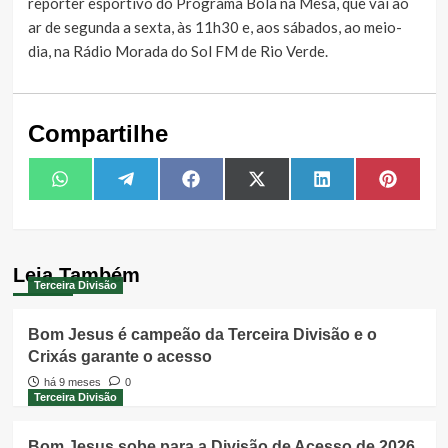
repórter esportivo do Programa Bola na Mesa, que vai ao
ar de segunda a sexta, às 11h30 e, aos sábados, ao meio-
dia, na Rádio Morada do Sol FM de Rio Verde.
Compartilhe
Share
Share
Share
Share
Share
Share
WhatsApp
Telegram
Facebook
X
LinkedIn
Pintere
on
on
on
on
on
on
(Twitter)
Leia Também
Terceira Divisão
Bom Jesus é campeão da Terceira Divisão e o
Crixás garante o acesso
há 9 meses
0
Terceira Divisão
Bom Jesus sobe para a Divisão de Acesso de 2026