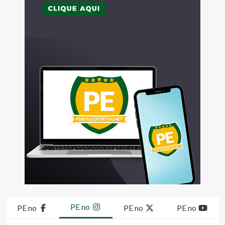
PE no
PE no
PE no
PE no