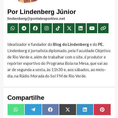
Por Lindenberg Júnior
lindenberg@portalesportivo.net
Idealizador e fundador do
Blog do Lindenberg
e do
PE
,
Lindenberg é jornalista diplomado, pela Faculdade Objetivo
de Rio Verde e, além de trabalhar com o site, é produtor e
repórter esportivo do Programa Bola na Mesa, que vai ao
ar de segunda a sexta, às 11h30 e, aos sábados, ao meio-
dia, na Rádio Morada do Sol FM de Rio Verde.
Compartilhe
Share
Share
Share
Share
Share
Share
WhatsApp
Telegram
Facebook
X
LinkedIn
Pintere
on
on
on
on
on
on
(Twitter)