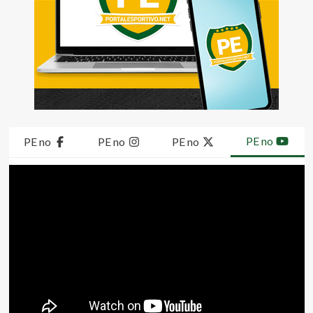
PE no
PE no
PE no
PE no