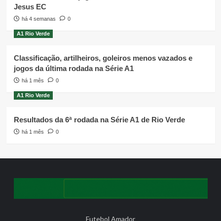
Jesus EC
há 4 semanas
0
A1 Rio Verde
Classificação, artilheiros, goleiros menos vazados e
jogos da última rodada na Série A1
há 1 mês
0
A1 Rio Verde
Resultados da 6ª rodada na Série A1 de Rio Verde
há 1 mês
0
Futebol Amador