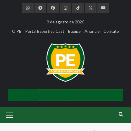
Skip
to
content
9 de agosto de 2026
O PE
Portal Esportivo Cast
Equipe
Anuncie
Contato
Primary
Menu