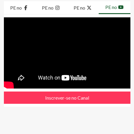
PE no
PE no
PE no
PE no
Inscrever-se no Canal