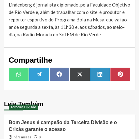
Lindenberg é jornalista diplomado, pela Faculdade Objetivo
de Rio Verde e, além de trabalhar com o site, é produtor e
repórter esportivo do Programa Bola na Mesa, que vai ao
ar de segunda a sexta, às 11h30 e, aos sábados, ao meio-
dia, na Rádio Morada do Sol FM de Rio Verde.
Compartilhe
Share
Share
Share
Share
Share
Share
WhatsApp
Telegram
Facebook
X
LinkedIn
Pintere
on
on
on
on
on
on
(Twitter)
Leia Também
Terceira Divisão
Bom Jesus é campeão da Terceira Divisão e o
Crixás garante o acesso
há 9 meses
0