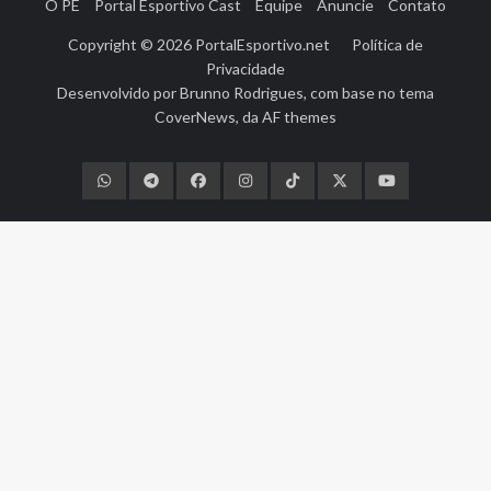
O PE
Portal Esportivo Cast
Equipe
Anuncie
Contato
Copyright © 2026
PortalEsportivo.net
Política de
Privacidade
Desenvolvido por
Brunno Rodrigues
, com base no tema
CoverNews
, da
AF themes