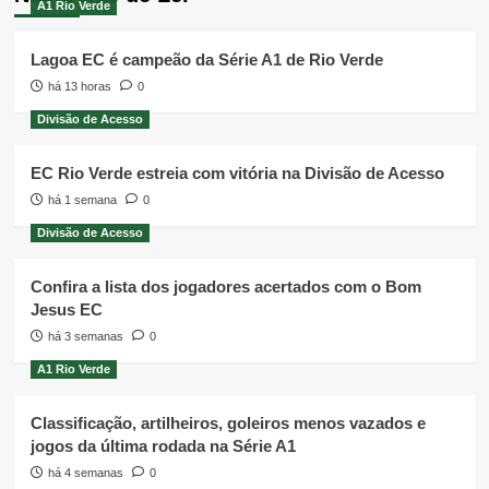
A1 Rio Verde
Lagoa EC é campeão da Série A1 de Rio Verde
há 13 horas
0
Divisão de Acesso
EC Rio Verde estreia com vitória na Divisão de Acesso
há 1 semana
0
Divisão de Acesso
Confira a lista dos jogadores acertados com o Bom
Jesus EC
há 3 semanas
0
A1 Rio Verde
Classificação, artilheiros, goleiros menos vazados e
jogos da última rodada na Série A1
há 4 semanas
0