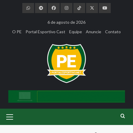
Skip
to
content
6 de agosto de 2026
O PE
Portal Esportivo Cast
Equipe
Anuncie
Contato
Primary
Menu