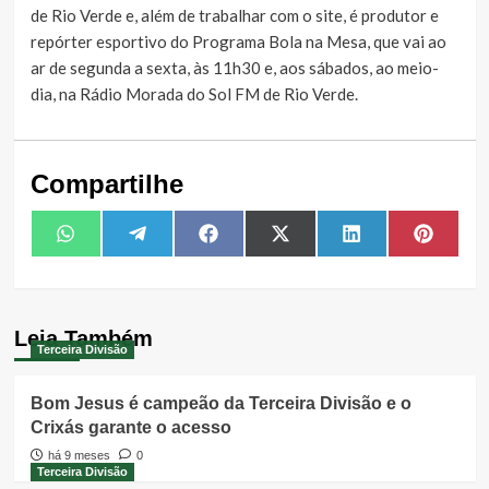
de Rio Verde e, além de trabalhar com o site, é produtor e
repórter esportivo do Programa Bola na Mesa, que vai ao
ar de segunda a sexta, às 11h30 e, aos sábados, ao meio-
dia, na Rádio Morada do Sol FM de Rio Verde.
Compartilhe
Share
Share
Share
Share
Share
Share
WhatsApp
Telegram
Facebook
X
LinkedIn
Pintere
on
on
on
on
on
on
(Twitter)
Leia Também
Terceira Divisão
Bom Jesus é campeão da Terceira Divisão e o
Crixás garante o acesso
há 9 meses
0
Terceira Divisão