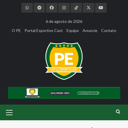
Skip
to
content
6 de agosto de 2026
O PE
Portal Esportivo Cast
Equipe
Anuncie
Contato
Primary
Menu