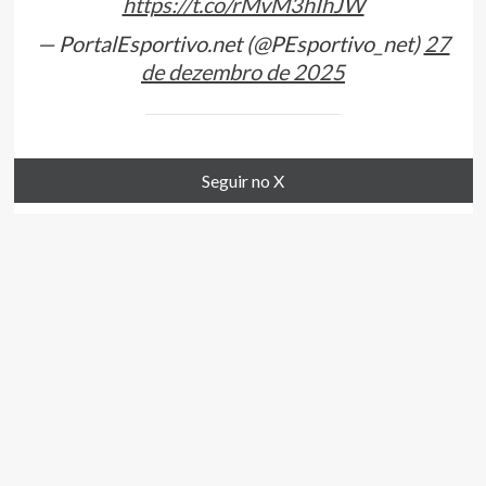
https://t.co/rMvM3hIhJW
— PortalEsportivo.net (@PEsportivo_net)
27
de dezembro de 2025
Seguir no X