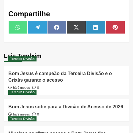
Compartilhe
Share
Share
Share
Share
Share
Share
WhatsApp
Telegram
Facebook
X
LinkedIn
Pintere
on
on
on
on
on
on
(Twitter)
Leia Também
Terceira Divisão
Bom Jesus é campeão da Terceira Divisão e o
Crixás garante o acesso
há 9 meses
0
Terceira Divisão
Bom Jesus sobe para a Divisão de Acesso de 2026
há 9 meses
0
Terceira Divisão