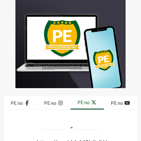
PE no
PE no
PE no
PE no