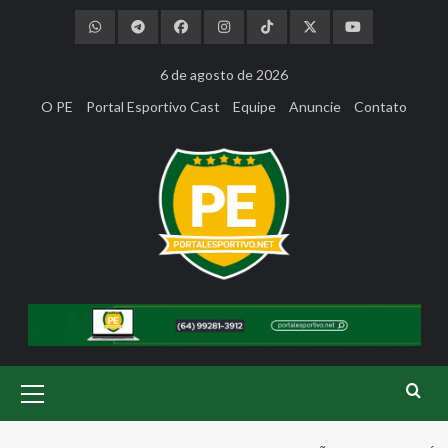
Skip
to
content
6 de agosto de 2026
O PE
Portal Esportivo Cast
Equipe
Anuncie
Contato
Primary
Menu