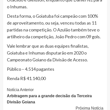
o Inhumas.
Desta forma, o Goiatuba foi campeão com 100%
de aproveitamento, ou seja, venceu todas as 11
partidas na competição. O Azulão também teve o
artilheiro da competição, João Pedro com 09 gols.
Vale lembrar que as duas equipes finalistas,
Goiatuba e Inhumas disputarão em 2020 o
Campeonato Goiano da Divisão de Acesso.
Público – 4.514 pagantes
Renda R$ 41.140,00
Continue
Notícia Anterior
Arbitragem para a grande decisão da Terceira
Lendo
Divisão Goiana
Próxima Notícia