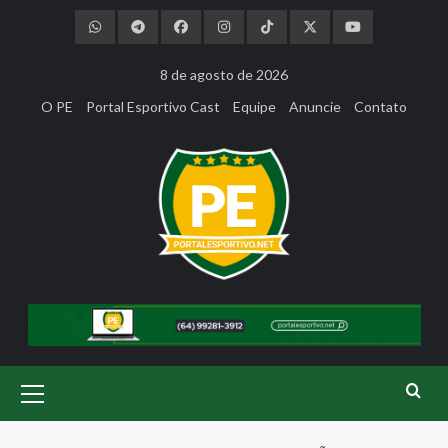
Skip
to
content
8 de agosto de 2026
O PE
Portal Esportivo Cast
Equipe
Anuncie
Contato
Primary
Menu