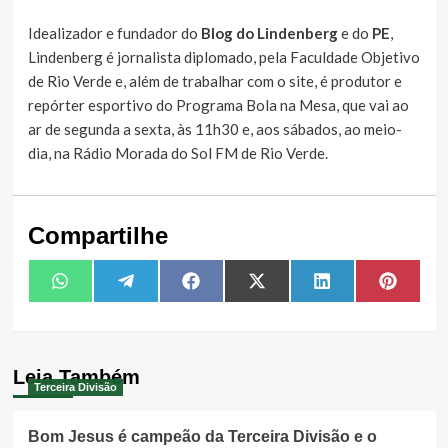
Idealizador e fundador do
Blog do Lindenberg
e do
PE
,
Lindenberg é jornalista diplomado, pela Faculdade Objetivo
de Rio Verde e, além de trabalhar com o site, é produtor e
repórter esportivo do Programa Bola na Mesa, que vai ao
ar de segunda a sexta, às 11h30 e, aos sábados, ao meio-
dia, na Rádio Morada do Sol FM de Rio Verde.
Compartilhe
Share
Share
Share
Share
Share
Share
WhatsApp
Telegram
Facebook
X
LinkedIn
Pintere
on
on
on
on
on
on
(Twitter)
Leia Também
Terceira Divisão
Bom Jesus é campeão da Terceira Divisão e o