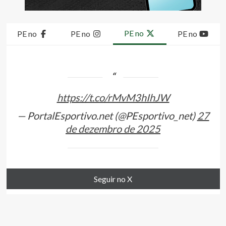
PE no
PE no
PE no
PE no
https://t.co/rMvM3hIhJW
— PortalEsportivo.net (@PEsportivo_net)
27
de dezembro de 2025
Seguir no X