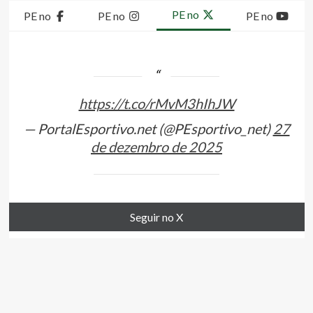
PE no
PE no
PE no
PE no
https://t.co/rMvM3hIhJW
— PortalEsportivo.net (@PEsportivo_net)
27
de dezembro de 2025
Seguir no X