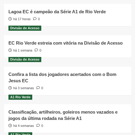
Lagoa EC é campeão da Série A1 de Rio Verde
há 17 horas
0
Divisão de Acesso
EC Rio Verde estreia com vitória na Divisão de Acesso
há 1 semana
0
Divisão de Acesso
Confira a lista dos jogadores acertados com o Bom
Jesus EC
há 3 semanas
0
A1 Rio Verde
Classificação, artilheiros, goleiros menos vazados e
jogos da última rodada na Série A1
há 4 semanas
0
A1 Rio Verde