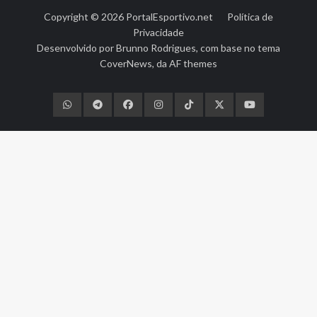
Copyright © 2026
PortalEsportivo.net
Política de
Privacidade
Desenvolvido por
Brunno Rodrigues
, com base no tema
CoverNews
, da
AF themes