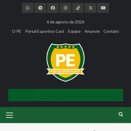
Skip
to
content
6 de agosto de 2026
O PE
Portal Esportivo Cast
Equipe
Anuncie
Contato
Primary
Menu