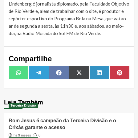
Lindenberg é jornalista diplomado, pela Faculdade Objetivo
de Rio Verde e, além de trabalhar com o site, é produtor e
repórter esportivo do Programa Bola na Mesa, que vai ao
ar de segunda a sexta, às 11h30 e, aos sábados, ao meio-
dia, na Rádio Morada do Sol FM de Rio Verde.
Compartilhe
Share
Share
Share
Share
Share
Share
WhatsApp
Telegram
Facebook
X
LinkedIn
Pintere
on
on
on
on
on
on
(Twitter)
Leia Também
Terceira Divisão
Bom Jesus é campeão da Terceira Divisão e o
Crixás garante o acesso
há 9 meses
0