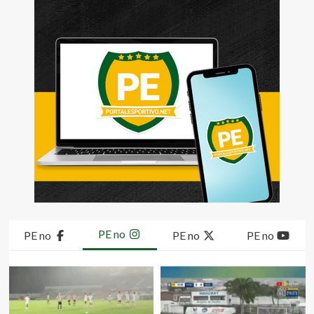
PE no
PE no
PE no
PE no