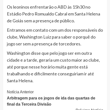
Os leoninos enfrentarão o ABD às 15h30 no
Estádio Pedro Romualdo Cabral em Santa Helena
de Goiás sem a presença de público.
Entramos em contato com um dos responsáveis do
clube, Washington Luiz para saber o porquê do
jogo ser sem a presença de torcedores.
Washington disse que pelo jogo ser em outra
cidade e a tarde, geraria um custo maior ao clube,
até porque nesse horário muita gente está
trabalhando e dificilmente conseguiriam ir até
Santa Helena.
Continue
Notícia Anterior
Arbitragem para os jogos de ida das quartas de
Lendo
final da Terceira Divisão