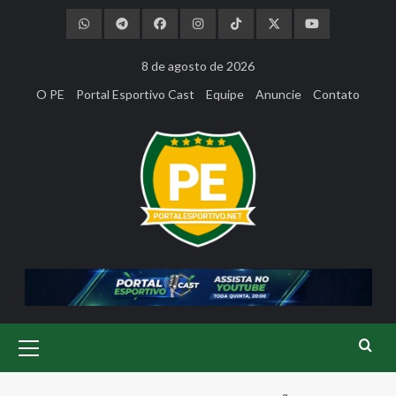
Skip
to
content
8 de agosto de 2026
O PE
Portal Esportivo Cast
Equipe
Anuncie
Contato
Primary
Menu