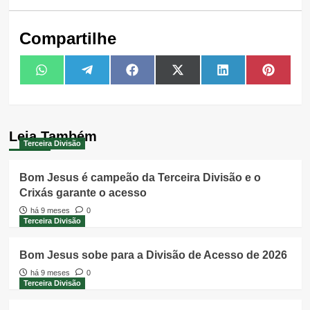
Compartilhe
Share
Share
Share
Share
Share
Share
WhatsApp
Telegram
Facebook
X
LinkedIn
Pintere
on
on
on
on
on
on
(Twitter)
Leia Também
Terceira Divisão
Bom Jesus é campeão da Terceira Divisão e o
Crixás garante o acesso
há 9 meses
0
Terceira Divisão
Bom Jesus sobe para a Divisão de Acesso de 2026
há 9 meses
0
Terceira Divisão