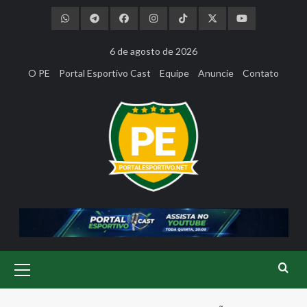
Skip
to
content
6 de agosto de 2026
O PE
Portal Esportivo Cast
Equipe
Anuncie
Contato
Primary
Menu