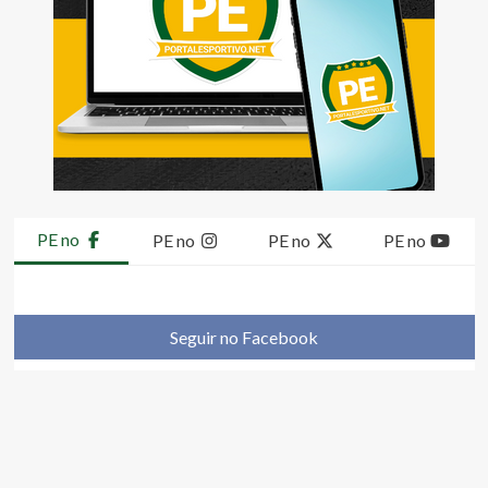
PE no
PE no
PE no
PE no
Seguir no Facebook