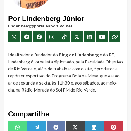
Por Lindenberg Júnior
lindenberg@portalesportivo.net
Idealizador e fundador do
Blog do Lindenberg
e do
PE
,
Lindenberg é jornalista diplomado, pela Faculdade Objetivo
de Rio Verde e, além de trabalhar com o site, é produtor e
repórter esportivo do Programa Bola na Mesa, que vai ao
ar de segunda a sexta, às 11h30 e, aos sábados, ao meio-
dia, na Rádio Morada do Sol FM de Rio Verde.
Compartilhe
Share
Share
Share
Share
Share
Share
WhatsApp
Telegram
Facebook
X
LinkedIn
Pintere