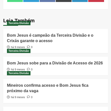
on
on
on
on
on
on
(Twitter)
Leia Também
Terceira Divisão
Bom Jesus é campeão da Terceira Divisão e o
Crixás garante o acesso
há 9 meses
0
Terceira Divisão
Bom Jesus sobe para a Divisão de Acesso de 2026
há 9 meses
0
Terceira Divisão
Mineiros confirma acesso e Bom Jesus fica
próximo da vaga
há 9 meses
0