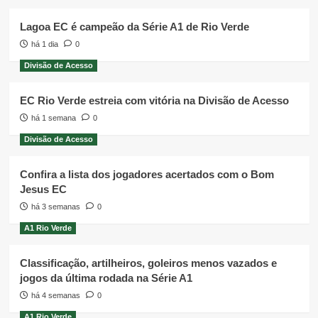
Lagoa EC é campeão da Série A1 de Rio Verde
há 1 dia
0
Divisão de Acesso
EC Rio Verde estreia com vitória na Divisão de Acesso
há 1 semana
0
Divisão de Acesso
Confira a lista dos jogadores acertados com o Bom
Jesus EC
há 3 semanas
0
A1 Rio Verde
Classificação, artilheiros, goleiros menos vazados e
jogos da última rodada na Série A1
há 4 semanas
0
A1 Rio Verde