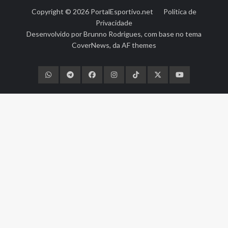
Copyright © 2026
PortalEsportivo.net
Política de
Privacidade
Desenvolvido por
Brunno Rodrigues
, com base no tema
CoverNews
, da
AF themes