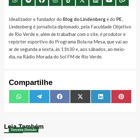
Idealizador e fundador do
Blog do Lindenberg
e do
PE
,
Lindenberg é jornalista diplomado, pela Faculdade Objetivo
de Rio Verde e, além de trabalhar com o site, é produtor e
repórter esportivo do Programa Bola na Mesa, que vai ao
ar de segunda a sexta, às 11h30 e, aos sábados, ao meio-
dia, na Rádio Morada do Sol FM de Rio Verde.
Compartilhe
Share
Share
Share
Share
Share
Share
WhatsApp
Telegram
Facebook
X
LinkedIn
Pintere
on
on
on
on
on
on
(Twitter)
Leia Também
Terceira Divisão