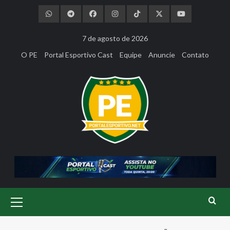
Skip
to
content
7 de agosto de 2026
O PE
Portal Esportivo Cast
Equipe
Anuncie
Contato
Primary
Menu