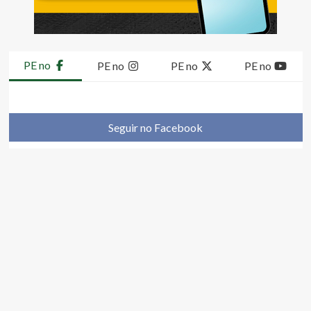
PE no
PE no
PE no
PE no
Seguir no Facebook