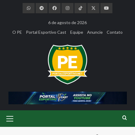
Skip
to
content
6 de agosto de 2026
O PE
Portal Esportivo Cast
Equipe
Anuncie
Contato
Primary
Menu