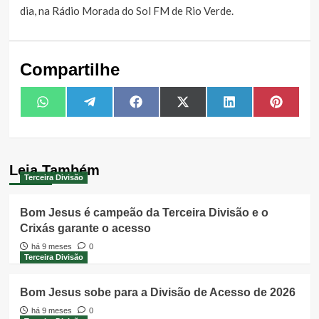
dia, na Rádio Morada do Sol FM de Rio Verde.
Compartilhe
Share
Share
Share
Share
Share
Share
WhatsApp
Telegram
Facebook
X
LinkedIn
Pintere
on
on
on
on
on
on
(Twitter)
Leia Também
Terceira Divisão
Bom Jesus é campeão da Terceira Divisão e o
Crixás garante o acesso
há 9 meses
0
Terceira Divisão
Bom Jesus sobe para a Divisão de Acesso de 2026
há 9 meses
0