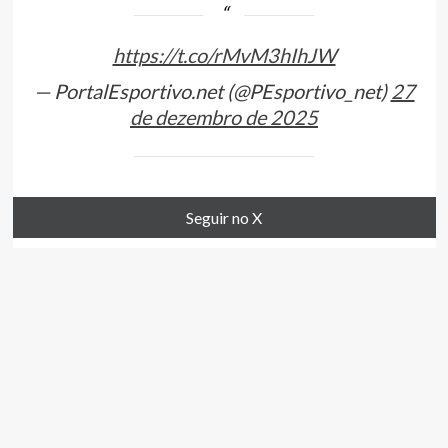
https://t.co/rMvM3hIhJW
— PortalEsportivo.net (@PEsportivo_net)
27
de dezembro de 2025
Seguir no X