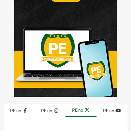
PE no
PE no
PE no
PE no