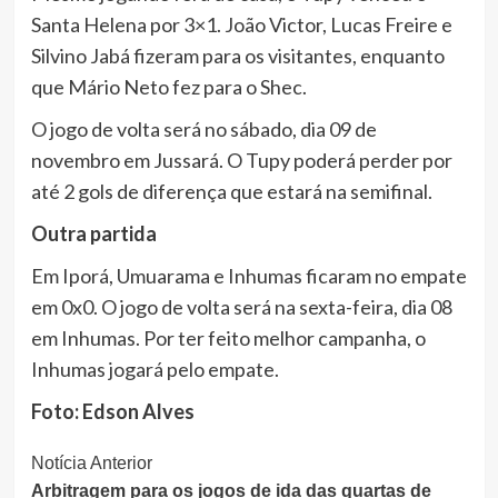
Santa Helena por 3×1. João Victor, Lucas Freire e
Silvino Jabá fizeram para os visitantes, enquanto
que Mário Neto fez para o Shec.
O jogo de volta será no sábado, dia 09 de
novembro em Jussará. O Tupy poderá perder por
até 2 gols de diferença que estará na semifinal.
Outra partida
Em Iporá, Umuarama e Inhumas ficaram no empate
em 0x0. O jogo de volta será na sexta-feira, dia 08
em Inhumas. Por ter feito melhor campanha, o
Inhumas jogará pelo empate.
Foto: Edson Alves
Continue
Notícia Anterior
Arbitragem para os jogos de ida das quartas de