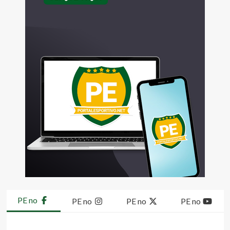
PE no
PE no
PE no
PE no