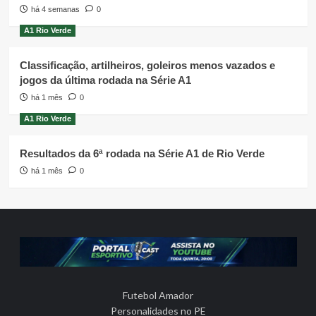
há 4 semanas
0
A1 Rio Verde
Classificação, artilheiros, goleiros menos vazados e
jogos da última rodada na Série A1
há 1 mês
0
A1 Rio Verde
Resultados da 6ª rodada na Série A1 de Rio Verde
há 1 mês
0
Futebol Amador
Personalidades no PE