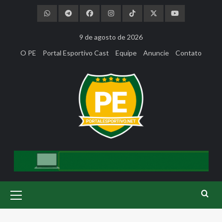
Skip
to
content
9 de agosto de 2026
O PE
Portal Esportivo Cast
Equipe
Anuncie
Contato
Primary
Menu