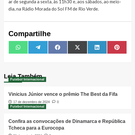
ar de segunda a sexta, às 11h30 e, aos sábados, ao meio-
dia, na Rádio Morada do Sol FM de Rio Verde.
Compartilhe
Share
Share
Share
Share
Share
Share
WhatsApp
Telegram
Facebook
X
LinkedIn
Pintere
on
on
on
on
on
on
(Twitter)
Leia Também
Futebol Internacional
Vinicius Júnior vence o prêmio The Best da Fifa
17 de dezembro de 2024
0
Futebol Internacional
Confira as convocações de Dinamarca e República
Tcheca para a Eurocopa