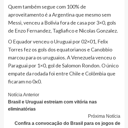
Quem também segue com 100% de
aproveitamento é a Argentina que mesmo sem
Messi, venceu a Bolívia fora de casa por 3×0, gols
de Enzo Fernandez, Tagliafico e Nicolas Gonzalez.
O Equador venceu o Uruguai por 02×01, Felix
Torres fez os gols dos equatorianos e Canobbio
marcou para os uruguaios. A Venezuela venceu o
Paraguai por 1×0, gol de Salomon Rondon. O único
empate da rodada foi entre Chile e Colômbia que
ficaram no 0x0.
Continue
Notícia Anterior
Brasil e Uruguai estreiam com vitória nas
Lendo
eliminatórias
Próxima Notícia
Confira a convocação do Brasil para os jogos de