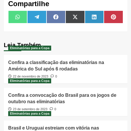
Compartilhe
Share
Share
Share
Share
Share
Share
WhatsApp
Telegram
Facebook
X
LinkedIn
Pintere
on
on
on
on
on
on
(Twitter)
Leia Também
Eliminatórias para a Copa
Confira a classificação das eliminatórias na
América do Sul após 6 rodadas
22 de novembro de 2023
0
Eliminatórias para a Copa
Confira a convocação do Brasil para os jogos de
outubro nas eliminatórias
23 de setembro de 2023
0
Eliminatórias para a Copa
Brasil e Uruguai estreiam com vitória nas