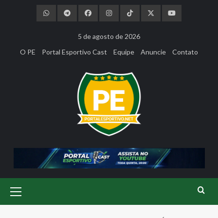
Skip
to
content
5 de agosto de 2026
O PE
Portal Esportivo Cast
Equipe
Anuncie
Contato
Primary
Menu