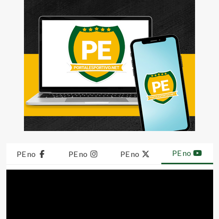
PE no
PE no
PE no
PE no