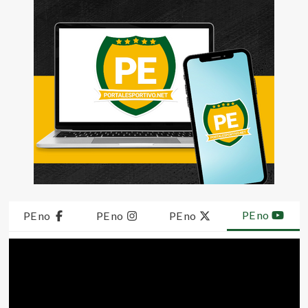
PE no
PE no
PE no
PE no