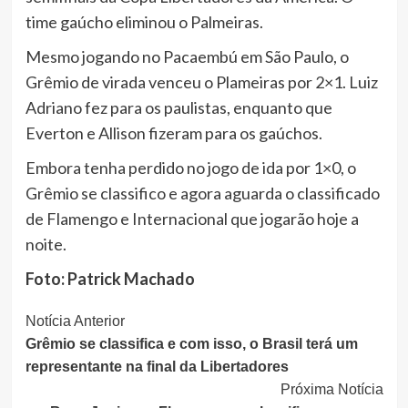
time gaúcho eliminou o Palmeiras.
Mesmo jogando no Pacaembú em São Paulo, o
Grêmio de virada venceu o Plameiras por 2×1. Luiz
Adriano fez para os paulistas, enquanto que
Everton e Allison fizeram para os gaúchos.
Embora tenha perdido no jogo de ida por 1×0, o
Grêmio se classifico e agora aguarda o classificado
de Flamengo e Internacional que jogarão hoje a
noite.
Foto: Patrick Machado
Continue
Notícia Anterior
Grêmio se classifica e com isso, o Brasil terá um
Lendo
representante na final da Libertadores
Próxima Notícia