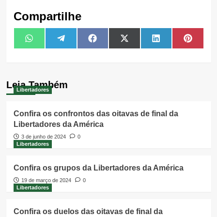
Compartilhe
Share
Share
Share
Share
Share
Share
WhatsApp
Telegram
Facebook
X
LinkedIn
Pintere
on
on
on
on
on
on
(Twitter)
Leia Também
Libertadores
Confira os confrontos das oitavas de final da
Libertadores da América
3 de junho de 2024
0
Libertadores
Confira os grupos da Libertadores da América
19 de março de 2024
0
Libertadores
Confira os duelos das oitavas de final da