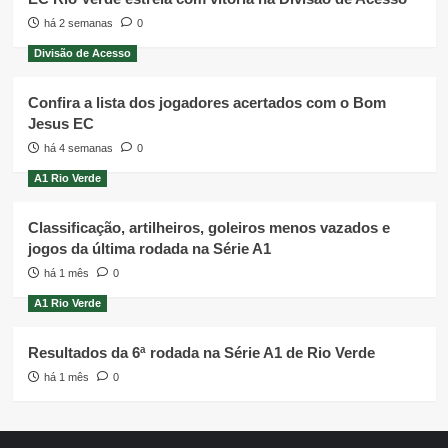
há 2 semanas
0
Divisão de Acesso
Confira a lista dos jogadores acertados com o Bom
Jesus EC
há 4 semanas
0
A1 Rio Verde
Classificação, artilheiros, goleiros menos vazados e
jogos da última rodada na Série A1
há 1 mês
0
A1 Rio Verde
Resultados da 6ª rodada na Série A1 de Rio Verde
há 1 mês
0