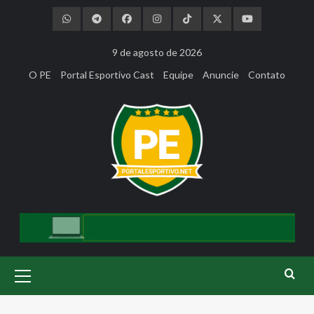
Skip
to
content
9 de agosto de 2026
O PE
Portal Esportivo Cast
Equipe
Anuncie
Contato
Primary
Menu