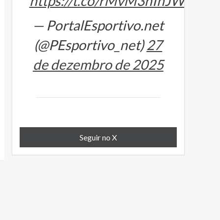
https://t.co/rMvM3hIhJW
— PortalEsportivo.net
(@PEsportivo_net)
27
de dezembro de 2025
Seguir no X