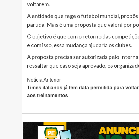
voltarem.
A entidade que rege o futebol mundial, propôs 
partida. Mais é uma proposta que valerá por p
O objetivo é que com o retorno das competiçõ
e com isso, essa mudança ajudaria os clubes.
A proposta precisa ser autorizada pelo Interna
ressaltar que caso seja aprovado, os organizad
Continue
Notícia Anterior
Times italianos já tem data permitida para volta
Lendo
aos treinamentos