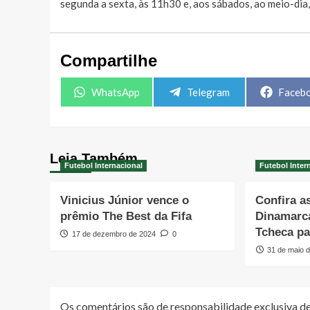
segunda a sexta, às 11h30 e, aos sábados, ao meio-dia
Compartilhe
Share
Share
Share
WhatsApp
Telegram
Faceb
on
on
on
Leia Também
Futebol Internacional
Futebol Inter
Vinicius Júnior vence o
Confira a
prêmio The Best da Fifa
Dinamarca
Tcheca pa
17 de dezembro de 2024
0
31 de maio 
Os comentários são de responsabilidade exclusiva de