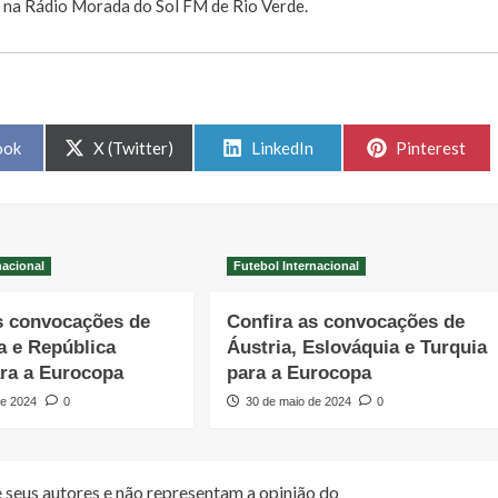
, na Rádio Morada do Sol FM de Rio Verde.
Share
Share
Share
ook
X (Twitter)
LinkedIn
Pinterest
on
on
on
nacional
Futebol Internacional
s convocações de
Confira as convocações de
 e República
Áustria, Eslováquia e Turquia
ra a Eurocopa
para a Eurocopa
de 2024
0
30 de maio de 2024
0
 seus autores e não representam a opinião do