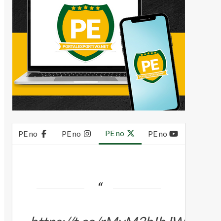
PE no
PE no
PE no
PE no