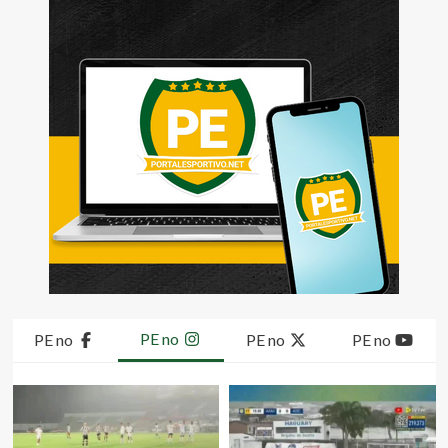
PE no
PE no
PE no
PE no