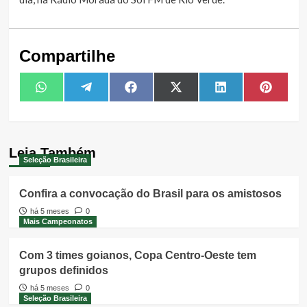
Compartilhe
Share
Share
Share
Share
Share
Share
WhatsApp
Telegram
Facebook
X
LinkedIn
Pintere
on
on
on
on
on
on
(Twitter)
Leia Também
Seleção Brasileira
Confira a convocação do Brasil para os amistosos
há 5 meses
0
Mais Campeonatos
Com 3 times goianos, Copa Centro-Oeste tem
grupos definidos
há 5 meses
0
Seleção Brasileira