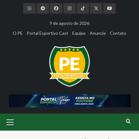
Skip
to
content
9 de agosto de 2026
O PE
Portal Esportivo Cast
Equipe
Anuncie
Contato
Primary
Menu