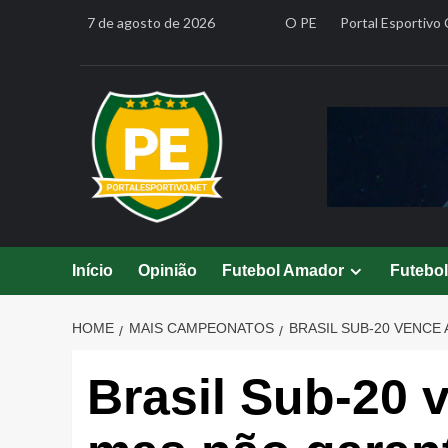
Skip
7 de agosto de 2026
O PE
Portal Esportivo 
to
content
Início
Opinião
Futebol Amador
Futebo
HOME
MAIS CAMPEONATOS
BRASIL SUB-20 VENCE
Brasil Sub-20 