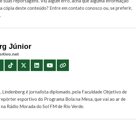
e suas reportagens. Viu algum erro, acha que alguma informação
r a cópia deste conteúdo?
Entre em contato conosco
ou, se preferir,
.
rg Júnior
rtivo.net
E
, Lindenberg é jornalista diplomado, pela Faculdade Objetivo de
e repórter esportivo do Programa Bola na Mesa, que vai ao ar de
, na Rádio Morada do Sol FM de Rio Verde.