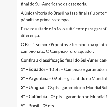
final do Sul-Americano da categoria.
A única vitoria do Brasil na fase final saiu ont
pênalti no primeiro tempo.
Esse resultado não foi o suficiente para garanti
diferença.
O Brasil somou 05 pontos e terminou na quinta
campeonato. O Campeão foi o Equador.
Confira a classificação final do Sul-American
1º – Equador
– 10 pts – Campeão e garantido 
2º – Argentina
– 09 pts – garantido no Mundi
3º – Uruguai
– 08 pts- garantido no Mundial S
4º – Colômbia
– 05 pts – garantido no Mundial
5º – Brasil – 05 pts