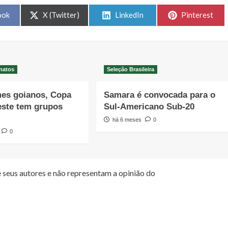
Share
Share
Share
ook
X (Twitter)
LinkedIn
Pinterest
on
on
on
natos
Seleção Brasileira
mes goianos, Copa
Samara é convocada para o
este tem grupos
Sul-Americano Sub-20
há 6 meses
0
0
 seus autores e não representam a opinião do