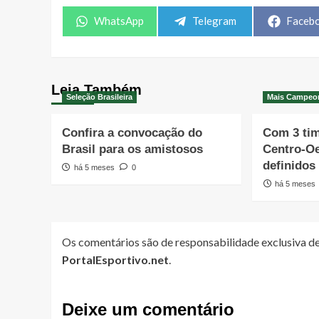
Share
Share
Share
WhatsApp
Telegram
Faceb
on
on
on
Leia Também
Seleção Brasileira
Mais Campeo
Confira a convocação do
Com 3 ti
Brasil para os amistosos
Centro-O
definidos
há 5 meses
0
há 5 meses
Os comentários são de responsabilidade exclusiva de
PortalEsportivo.net
.
Deixe um comentário