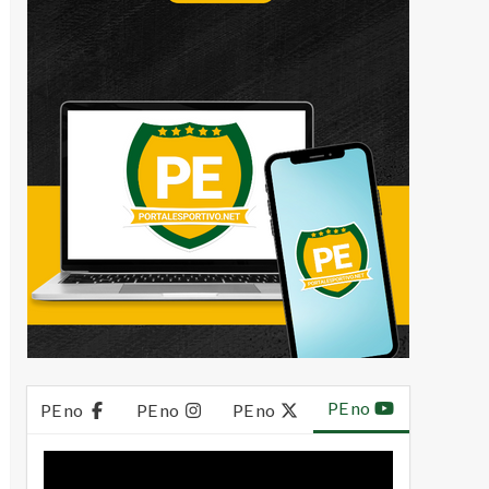
PE no
PE no
PE no
PE no