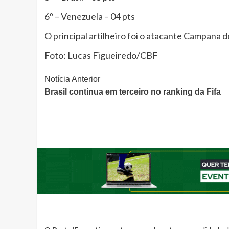
6º – Venezuela – 04 pts
O principal artilheiro foi o atacante Campana
Foto: Lucas Figueiredo/CBF
Continue
Notícia Anterior
Brasil continua em terceiro no ranking da Fifa
Lendo