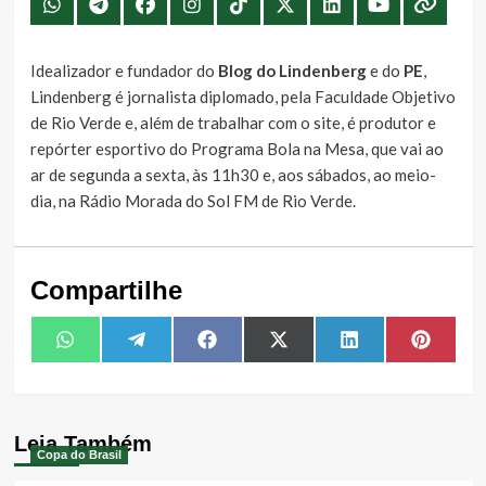
Idealizador e fundador do
Blog do Lindenberg
e do
PE
,
Lindenberg é jornalista diplomado, pela Faculdade Objetivo
de Rio Verde e, além de trabalhar com o site, é produtor e
repórter esportivo do Programa Bola na Mesa, que vai ao
ar de segunda a sexta, às 11h30 e, aos sábados, ao meio-
dia, na Rádio Morada do Sol FM de Rio Verde.
Compartilhe
Share
Share
Share
Share
Share
Share
WhatsApp
Telegram
Facebook
X
LinkedIn
Pintere
on
on
on
on
on
on
(Twitter)
Leia Também
Copa do Brasil