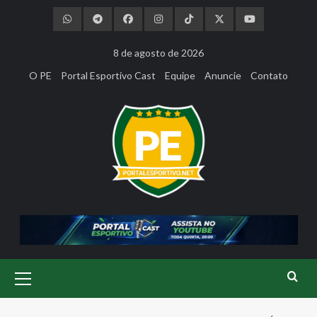
Skip
to
content
8 de agosto de 2026
O PE
Portal Esportivo Cast
Equipe
Anuncie
Contato
Primary
Menu