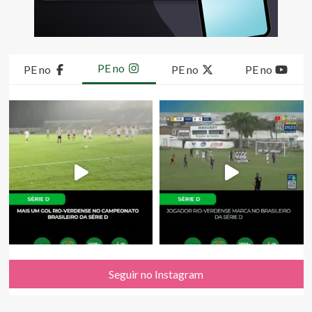
PE no
PE no
PE no
PE no
Seguir no Instagram