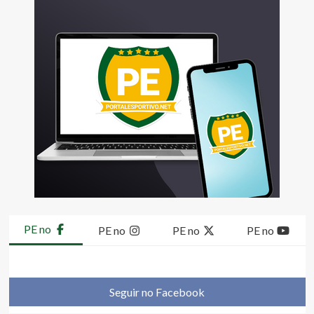
PE no
PE no
PE no
PE no
Seguir no Facebook