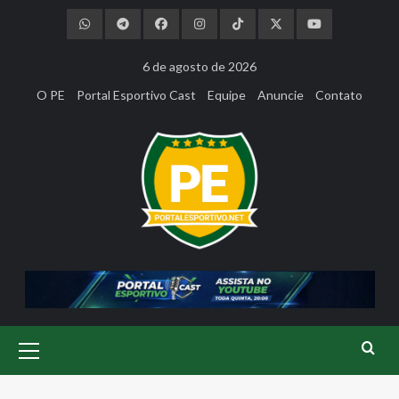
Skip
to
content
6 de agosto de 2026
O PE
Portal Esportivo Cast
Equipe
Anuncie
Contato
Primary
Menu