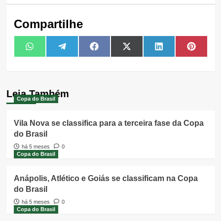
Compartilhe
Share
Share
Share
Share
Share
Share
WhatsApp
Telegram
Facebook
X
LinkedIn
Pintere
on
on
on
on
on
on
(Twitter)
Leia Também
Copa do Brasil
Vila Nova se classifica para a terceira fase da Copa
do Brasil
há 5 meses
0
Copa do Brasil
Anápolis, Atlético e Goiás se classificam na Copa
do Brasil
há 5 meses
0
Copa do Brasil