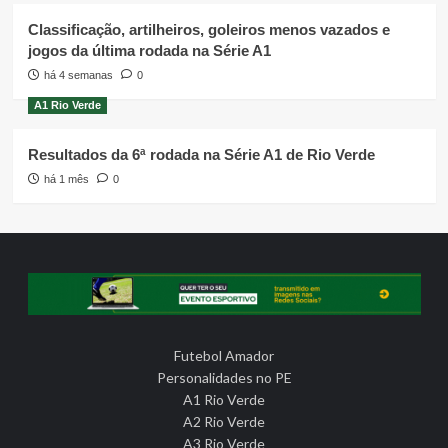
Classificação, artilheiros, goleiros menos vazados e
jogos da última rodada na Série A1
há 4 semanas
0
A1 Rio Verde
Resultados da 6ª rodada na Série A1 de Rio Verde
há 1 mês
0
Futebol Amador
Personalidades no PE
A1 Rio Verde
A2 Rio Verde
A3 Rio Verde