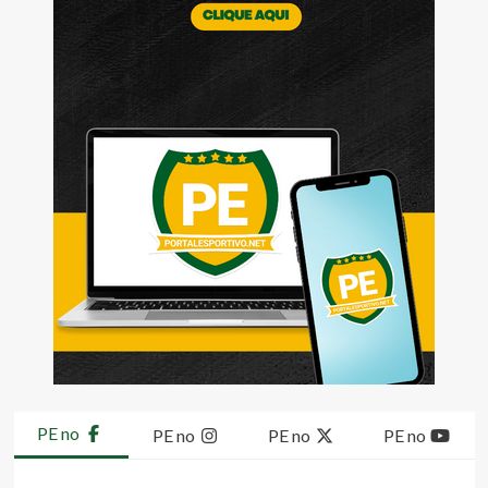
PE no
PE no
PE no
PE no