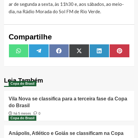
ar de segunda a sexta, às 11h30 e, aos sábados, ao meio-
dia, na Rádio Morada do Sol FM de Rio Verde.
Compartilhe
Share
Share
Share
Share
Share
Share
WhatsApp
Telegram
Facebook
X
LinkedIn
Pintere
on
on
on
on
on
on
(Twitter)
Leia Também
Copa do Brasil
Vila Nova se classifica para a terceira fase da Copa
do Brasil
há 5 meses
0
Copa do Brasil
Anápolis, Atlético e Goiás se classificam na Copa