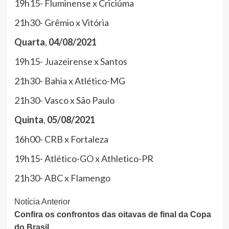
19h15- Fluminense x Criciúma
21h30- Grêmio x Vitória
Quarta
,
04/08/2021
19h15- Juazeirense x Santos
21h30- Bahia x Atlético-MG
21h30- Vasco x São Paulo
Quinta
,
05/08/2021
16h00- CRB x Fortaleza
19h15- Atlético-GO x Athletico-PR
21h30- ABC x Flamengo
Continue
Notícia Anterior
Confira os confrontos das oitavas de final da Copa
Lendo
do Brasil