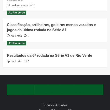
há 4 semanas
0
A1 Rio Verde
Classificação, artilheiros, goleiros menos vazados e
jogos da última rodada na Série A1
há 1 mês
0
A1 Rio Verde
Resultados da 6ª rodada na Série A1 de Rio Verde
há 1 mês
0
Futebol Amador