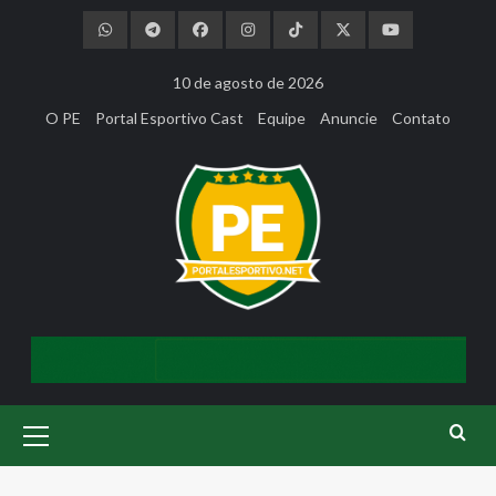
Skip
to
content
10 de agosto de 2026
O PE
Portal Esportivo Cast
Equipe
Anuncie
Contato
Primary
Menu