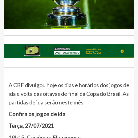
A CBF divulgou hoje os dias e horários dos jogos de
ida e volta das oitavas de final da Copa do Brasil. As
partidas de ida serão neste mês.
Confira
os
jogos
de
ida
Terça
,
27/07/2021
19h15- Criciúma x Fluminense