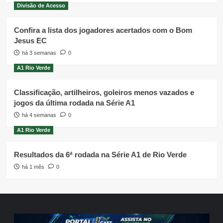
Divisão de Acesso
Confira a lista dos jogadores acertados com o Bom
Jesus EC
há 3 semanas
0
A1 Rio Verde
Classificação, artilheiros, goleiros menos vazados e
jogos da última rodada na Série A1
há 4 semanas
0
A1 Rio Verde
Resultados da 6ª rodada na Série A1 de Rio Verde
há 1 mês
0