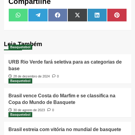
Compartilhe
Share
Share
Share
Share
Share
Share
WhatsApp
Telegram
Facebook
X
LinkedIn
Pintere
on
on
on
on
on
on
(Twitter)
Leia Também
Basquetebol
URB Rio Verde fará seletiva para as categorias de
base
28 de dezembro de 2024
0
Basquetebol
Brasil vence Costa do Marfim e se classifica na
Copa do Mundo de Basquete
30 de agosto de 2023
0
Basquetebol
Brasil estreia com vitória no mundial de basquete