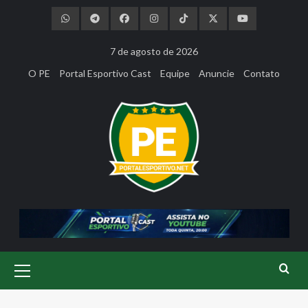
Skip
to
content
7 de agosto de 2026
O PE
Portal Esportivo Cast
Equipe
Anuncie
Contato
Primary
Menu