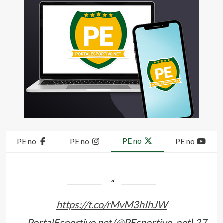
PE no
PE no
PE no
PE no
https://t.co/rMvM3hIhJW
— PortalEsportivo.net (@PEsportivo_net)
27