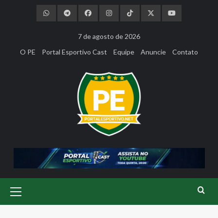
Skip
to
content
7 de agosto de 2026
O PE
Portal Esportivo Cast
Equipe
Anuncie
Contato
Primary
Menu