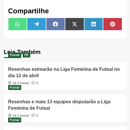
Compartilhe
Share
Share
Share
Share
Share
Share
WhatsApp
Telegram
Facebook
X
LinkedIn
Pintere
on
on
on
on
on
on
(Twitter)
Leia Também
Futsal
PE
Resenhas estrearão na Liga Feminina de Futsal no
dia 12 de abril
há 4 meses
0
Futsal
Resenhas e mais 13 equipes disputarão a Liga
Feminina de Futsal
há 5 meses
0
Futsal