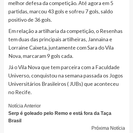
melhor defesa da competição. Até agora em 5
partidas, marcou 43 gols e sofreu 7 gols, saldo
positivo de 36 gols.
Em relação a artilharia da competição, o Resenhas
tem duas das principais artilheiras, Jannaina e
Lorraine Caixeta, juntamente com Sara do Vila
Nova, marcaram 9 gols cada.
Já o Vila Nova que tem parceira com a Faculdade
Universo, conquistou na semana passada os Jogos
Universitários Brasileiros ( JUBs) que aconteceu
no Recife.
Continue
Notícia Anterior
Serp é goleado pelo Remo e está fora da Taça
Lendo
Brasil
Próxima Notícia