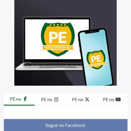
PE no
PE no
PE no
PE no
Seguir no Facebook