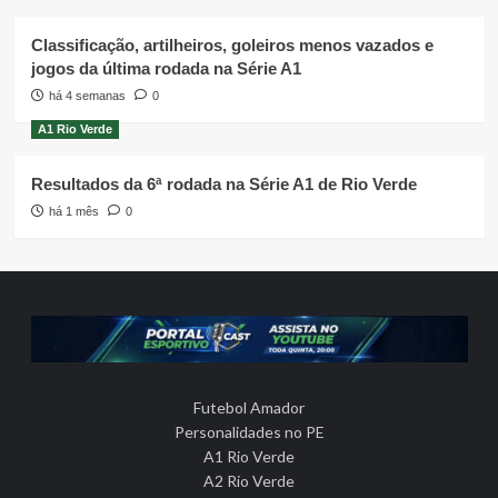
Classificação, artilheiros, goleiros menos vazados e
jogos da última rodada na Série A1
há 4 semanas
0
A1 Rio Verde
Resultados da 6ª rodada na Série A1 de Rio Verde
há 1 mês
0
Futebol Amador
Personalidades no PE
A1 Rio Verde
A2 Rio Verde