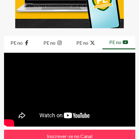
PE no
PE no
PE no
PE no
Inscrever-se no Canal