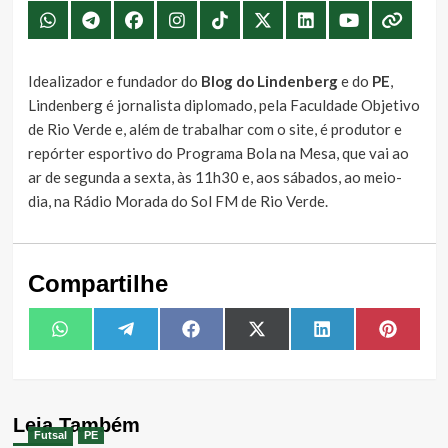
Idealizador e fundador do
Blog do Lindenberg
e do
PE
,
Lindenberg é jornalista diplomado, pela Faculdade Objetivo
de Rio Verde e, além de trabalhar com o site, é produtor e
repórter esportivo do Programa Bola na Mesa, que vai ao
ar de segunda a sexta, às 11h30 e, aos sábados, ao meio-
dia, na Rádio Morada do Sol FM de Rio Verde.
Compartilhe
Share
Share
Share
Share
Share
Share
WhatsApp
Telegram
Facebook
X
LinkedIn
Pintere
on
on
on
on
on
on
(Twitter)
Leia Também
Futsal
PE