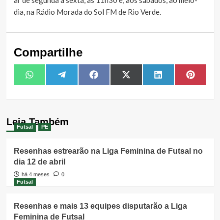
dia, na Rádio Morada do Sol FM de Rio Verde.
Compartilhe
Share
Share
Share
Share
Share
Share
WhatsApp
Telegram
Facebook
X
LinkedIn
Pintere
on
on
on
on
on
on
(Twitter)
Leia Também
Futsal
PE
Resenhas estrearão na Liga Feminina de Futsal no
dia 12 de abril
há 4 meses
0
Futsal
Resenhas e mais 13 equipes disputarão a Liga
Feminina de Futsal