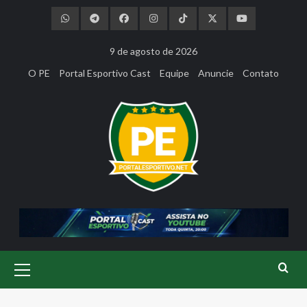
Skip
to
content
9 de agosto de 2026
O PE
Portal Esportivo Cast
Equipe
Anuncie
Contato
Primary
Menu