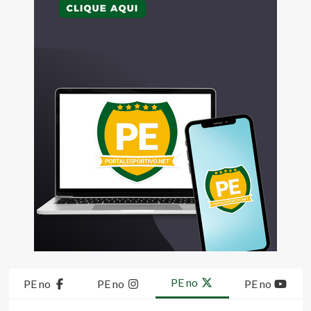
PE no
PE no
PE no
PE no