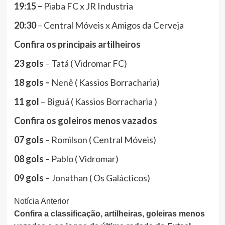
19:15 –
Piaba FC x JR Industria
20:30
– Central Móveis x Amigos da Cerveja
Confira os principais artilheiros
23 gols
– Tatá ( Vidromar FC)
18 gols –
Nenê ( Kassios Borracharia)
11 gol
– Biguá ( Kassios Borracharia )
Confira os goleiros menos vazados
07 gols
– Romilson ( Central Móveis)
08 gols
– Pablo ( Vidromar)
09 gols
– Jonathan ( Os Galácticos)
Continue
Notícia Anterior
Confira a classificação, artilheiras, goleiras menos
Lendo