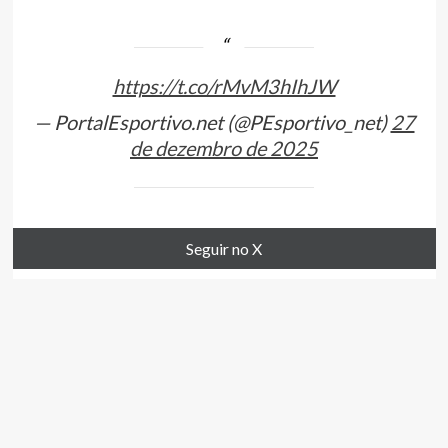
https://t.co/rMvM3hIhJW
— PortalEsportivo.net (@PEsportivo_net)
27
de dezembro de 2025
Seguir no X