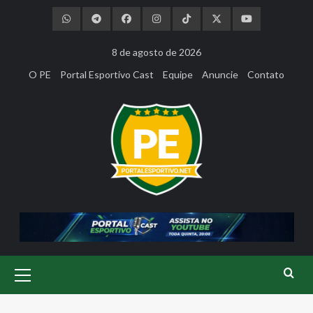
Skip
to
content
8 de agosto de 2026
O PE
Portal Esportivo Cast
Equipe
Anuncie
Contato
Primary
Menu