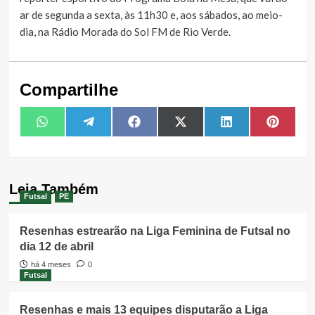
ar de segunda a sexta, às 11h30 e, aos sábados, ao meio-
dia, na Rádio Morada do Sol FM de Rio Verde.
Compartilhe
Share
Share
Share
Share
Share
Share
WhatsApp
Telegram
Facebook
X
LinkedIn
Pintere
on
on
on
on
on
on
(Twitter)
Leia Também
Futsal
PE
Resenhas estrearão na Liga Feminina de Futsal no
dia 12 de abril
há 4 meses
0
Futsal
Resenhas e mais 13 equipes disputarão a Liga