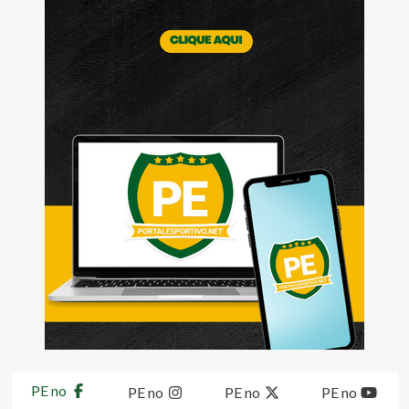
PE no
PE no
PE no
PE no