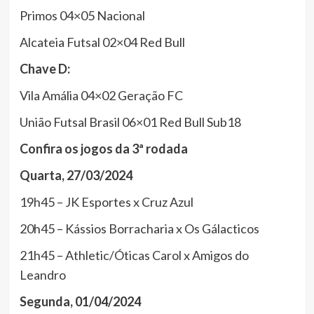
Primos 04×05 Nacional
Alcateia Futsal 02×04 Red Bull
Chave D:
Vila Amália 04×02 Geração FC
União Futsal Brasil 06×01 Red Bull Sub18
Confira os jogos da 3ª rodada
Quarta, 27/03/2024
19h45 – JK Esportes x Cruz Azul
20h45 – Kássios Borracharia x Os Gálacticos
21h45 – Athletic/Óticas Carol x Amigos do
Leandro
Segunda, 01/04/2024