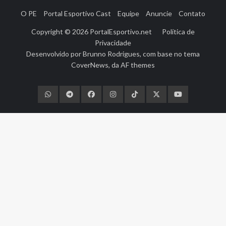
O PE
Portal Esportivo Cast
Equipe
Anuncie
Contato
Copyright © 2026
PortalEsportivo.net
Política de
Privacidade
Desenvolvido por
Brunno Rodrigues
, com base no tema
CoverNews
, da
AF themes