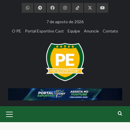
Skip
to
content
7 de agosto de 2026
O PE
Portal Esportivo Cast
Equipe
Anuncie
Contato
Primary
Menu