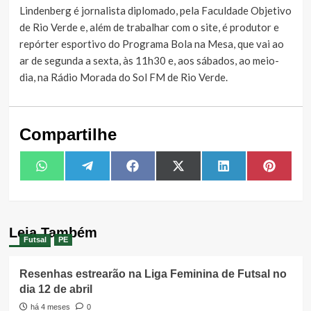
Lindenberg é jornalista diplomado, pela Faculdade Objetivo
de Rio Verde e, além de trabalhar com o site, é produtor e
repórter esportivo do Programa Bola na Mesa, que vai ao
ar de segunda a sexta, às 11h30 e, aos sábados, ao meio-
dia, na Rádio Morada do Sol FM de Rio Verde.
Compartilhe
Share
Share
Share
Share
Share
Share
WhatsApp
Telegram
Facebook
X
LinkedIn
Pintere
on
on
on
on
on
on
(Twitter)
Leia Também
Futsal
PE
Resenhas estrearão na Liga Feminina de Futsal no
dia 12 de abril
há 4 meses
0