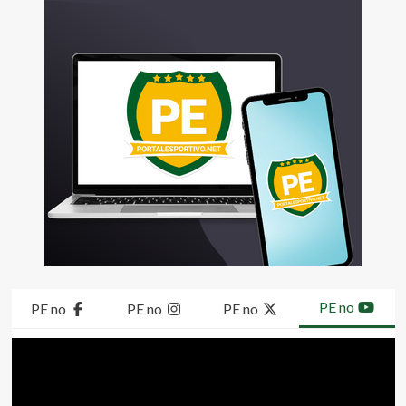
PE no
PE no
PE no
PE no