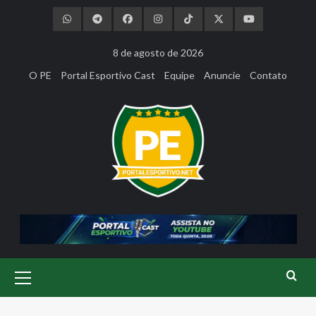
Skip
to
content
8 de agosto de 2026
O PE
Portal Esportivo Cast
Equipe
Anuncie
Contato
Primary
Menu