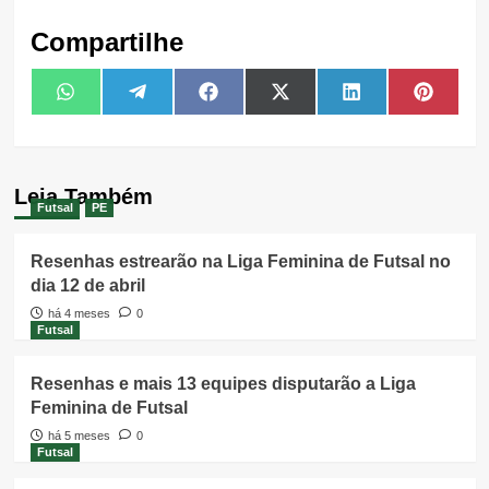
Compartilhe
Share
Share
Share
Share
Share
Share
WhatsApp
Telegram
Facebook
X
LinkedIn
Pintere
on
on
on
on
on
on
(Twitter)
Leia Também
Futsal
PE
Resenhas estrearão na Liga Feminina de Futsal no
dia 12 de abril
há 4 meses
0
Futsal
Resenhas e mais 13 equipes disputarão a Liga
Feminina de Futsal
há 5 meses
0
Futsal