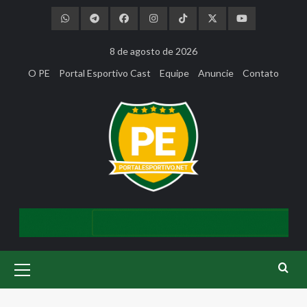
Skip
to
content
8 de agosto de 2026
O PE
Portal Esportivo Cast
Equipe
Anuncie
Contato
Primary
Menu