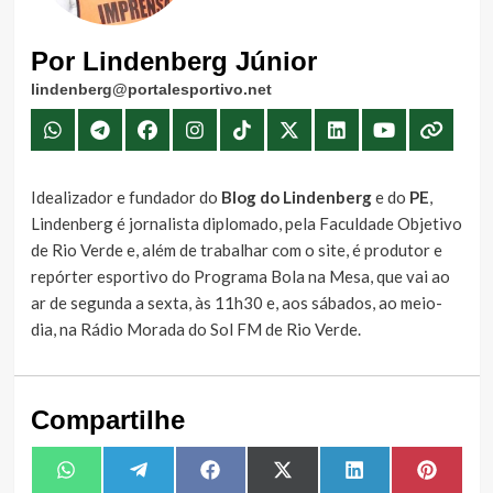
Por Lindenberg Júnior
lindenberg@portalesportivo.net
Idealizador e fundador do
Blog do Lindenberg
e do
PE
,
Lindenberg é jornalista diplomado, pela Faculdade Objetivo
de Rio Verde e, além de trabalhar com o site, é produtor e
repórter esportivo do Programa Bola na Mesa, que vai ao
ar de segunda a sexta, às 11h30 e, aos sábados, ao meio-
dia, na Rádio Morada do Sol FM de Rio Verde.
Compartilhe
Share
Share
Share
Share
Share
Share
WhatsApp
Telegram
Facebook
X
LinkedIn
Pintere
on
on
on
on
on
on