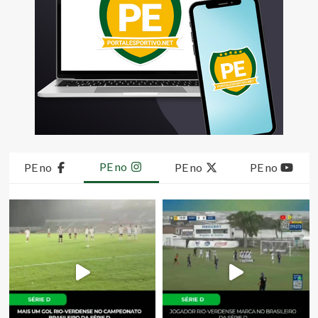
PE no
PE no
PE no
PE no