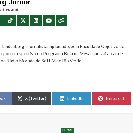
rg Júnior
rtivo.net
E
, Lindenberg é jornalista diplomado, pela Faculdade Objetivo de
e repórter esportivo do Programa Bola na Mesa, que vai ao ar de
, na Rádio Morada do Sol FM de Rio Verde.
Share
Share
Share
ook
X (Twitter)
LinkedIn
Pinterest
on
on
on
Futsal