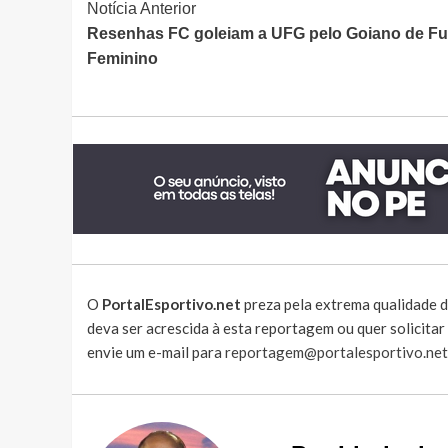
Continue
Notícia Anterior
Resenhas FC goleiam a UFG pelo Goiano de Fu
Lendo
Feminino
O
PortalEsportivo.net
preza pela extrema qualidade d
deva ser acrescida à esta reportagem ou quer solicita
envie um e-mail para
reportagem@portalesportivo.net