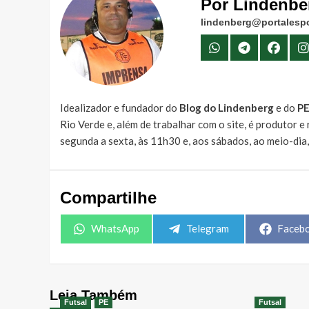
Por Lindenbe
lindenberg@portalespo
Idealizador e fundador do
Blog do Lindenberg
e do
P
Rio Verde e, além de trabalhar com o site, é produtor 
segunda a sexta, às 11h30 e, aos sábados, ao meio-dia
Compartilhe
Share
Share
Share
WhatsApp
Telegram
Faceb
on
on
on
Leia Também
Futsal
PE
Futsal