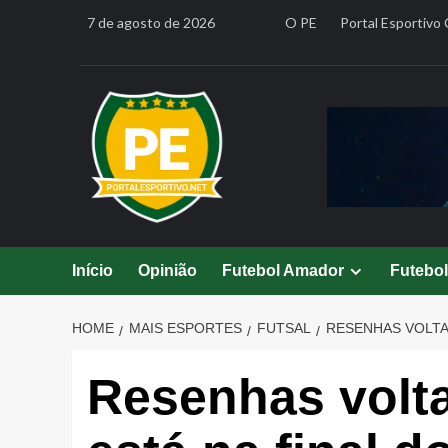
Skip
7 de agosto de 2026
O PE
Portal Esportivo 
to
content
Início
Opinião
Futebol Amador
Futebo
HOME
MAIS ESPORTES
FUTSAL
RESENHAS VOLTA 
Resenhas volta