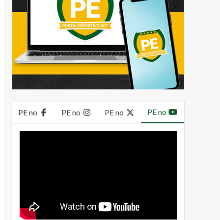
PE no
PE no
PE no
PE no