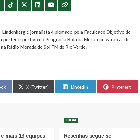
E
, Lindenberg é jornalista diplomado, pela Faculdade Objetivo de
e repórter esportivo do Programa Bola na Mesa, que vai ao ar de
, na Rádio Morada do Sol FM de Rio Verde.
Share
Share
Share
ook
X (Twitter)
LinkedIn
Pinterest
on
on
on
Futsal
e mais 13 equipes
Resenhas segue se