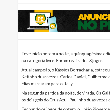
Teve início ontem a noite, a quinquagésima edi
na categoria livre. Foram realizados 3 jogos.
Atual campeão, o Kássios Borracharia, estreou 
Kefinho duas vezes, Carlos Daniel, Guilherme e
Elias marcaram para o Rally.
Na segunda partida da noite, de virada, Os Gal
os dois gols do Cruz Azul. Paulinho duas vezes 
Fechando os jogos de ontem, o União Rioverd