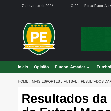
Skip
7 de agosto de 2026
O PE
Portal Esportivo 
to
content
Início
Opinião
Futebol Amador
Futebo
HOME
MAIS ESPORTES
FUTSAL
RESULTADOS DA 
Resultados da 