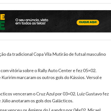
ção da tradicional Copa Vila Mutirão de futsal masculino
com vitória sobre o Rally Auto Center e fez 05×02.
 Kuririm marcaram os outros gols do Kássios. Versol e
ácticos venceram o Cruz Azul por 03×02. Luiz Gustavo fez
e Júlio anotaram os gols dos Galácticos.
ense venceu os Amigos do Leandro por 04×02. Micael