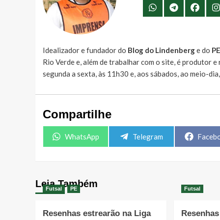
Idealizador e fundador do
Blog do Lindenberg
e do
P
Rio Verde e, além de trabalhar com o site, é produtor 
segunda a sexta, às 11h30 e, aos sábados, ao meio-dia
Compartilhe
Share
Share
Share
WhatsApp
Telegram
Faceb
on
on
on
Leia Também
Futsal
PE
Futsal
Resenhas estrearão na Liga
Resenhas 