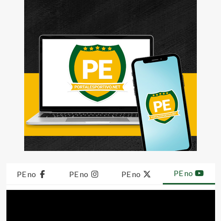
PE no
PE no
PE no
PE no