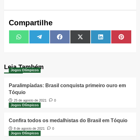
Compartilhe
Share
Share
Share
Share
Share
Share
WhatsApp
Telegram
Facebook
X
LinkedIn
Pintere
on
on
on
on
on
on
(Twitter)
Leia Também
Jogos Olímpicos
Paralimpíadas: Brasil conquista primeiro ouro em
Tóquio
25 de agosto de 2021
0
Jogos Olímpicos
Confira todos os medalhistas do Brasil em Tóquio
8 de agosto de 2021
0
Jogos Olímpicos