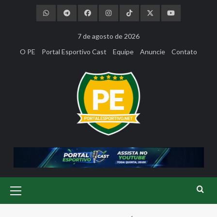
Skip
to
content
7 de agosto de 2026
O PE
Portal Esportivo Cast
Equipe
Anuncie
Contato
Primary
Menu