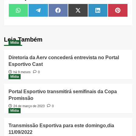
Share
Share
Share
Share
Share
Share
WhatsApp
Telegram
Facebook
X
LinkedIn
Pintere
on
on
on
on
on
on
(Twitter)
Leia Também
Mídia
Diretoria da Aerv concederá entrevista no Portal
Esportivo Cast
há 9 meses
0
Mídia
Portal Esportivo transmitirá semifinais da Copa
Promissão
24 de março de 2023
0
Mídia
Transmissão Esportiva para este domingo,dia
11/09/2022