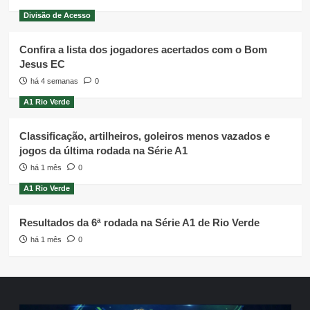
Divisão de Acesso
Confira a lista dos jogadores acertados com o Bom
Jesus EC
há 4 semanas
0
A1 Rio Verde
Classificação, artilheiros, goleiros menos vazados e
jogos da última rodada na Série A1
há 1 mês
0
A1 Rio Verde
Resultados da 6ª rodada na Série A1 de Rio Verde
há 1 mês
0