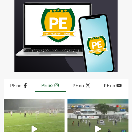
PE no
PE no
PE no
PE no