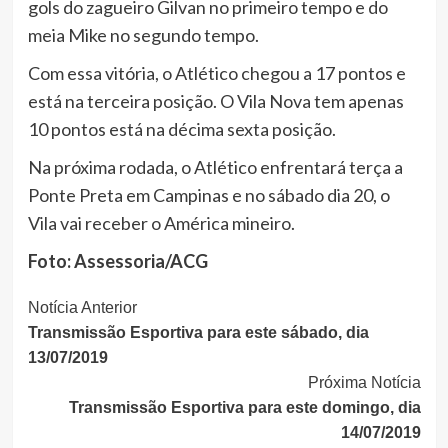
gols do zagueiro Gilvan no primeiro tempo e do
meia Mike no segundo tempo.
Com essa vitória, o Atlético chegou a 17 pontos e
está na terceira posição. O Vila Nova tem apenas
10 pontos está na décima sexta posição.
Na próxima rodada, o Atlético enfrentará terça a
Ponte Preta em Campinas e no sábado dia 20, o
Vila vai receber o América mineiro.
Foto: Assessoria/ACG
Continue
Notícia Anterior
Transmissão Esportiva para este sábado, dia
Lendo
13/07/2019
Próxima Notícia
Transmissão Esportiva para este domingo, dia
14/07/2019