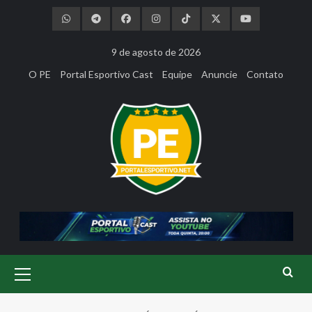
Skip
to
content
9 de agosto de 2026
O PE
Portal Esportivo Cast
Equipe
Anuncie
Contato
Primary
Menu