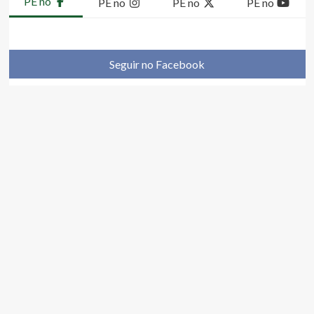
PE no
PE no
PE no
PE no
Seguir no Facebook