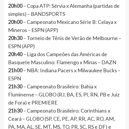
20h00
– Copa ATP: Sérvia x Alemanha (partidas de
simples) – BANDSPORTS
20h00
– Campeonato Mexicano Série B: Celaya x
Mineros – ESPN (APP)
20h30
– Torneio de Tênis de Verão de Melbourne –
ESPN (APP)
20h40
– Liga dos Campeões das Américas de
Basquete Masculino: Flamengo x Minas – DAZN
21h00
– NBA: Indiana Pacers x Milwaukee Bucks –
ESPN
21h30
– Campeonato Brasileiro: Bahia x
Fluminense – GLOBO (RJ, BA, ES, PI, RN, PB e Juiz
de Fora) e PREMIERE
21h30
– Campeonato Brasileiro: Corinthians x
Ceará – GLOBO (SP, CE, PE, AP, RR, AC, RO, AM,
PA, MA, AL, SE, MT, MS, TO, PR, SC, RS e DF) e