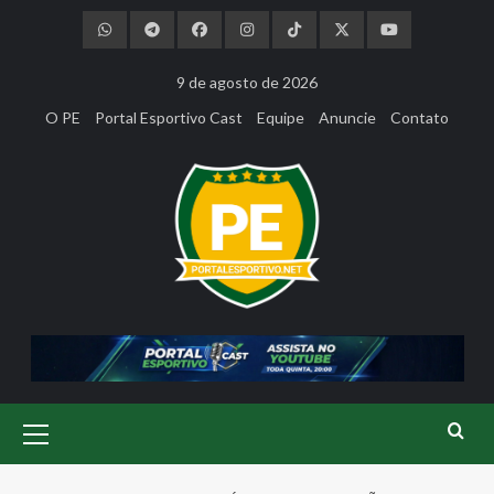
Skip
to
content
9 de agosto de 2026
O PE
Portal Esportivo Cast
Equipe
Anuncie
Contato
Primary
Menu