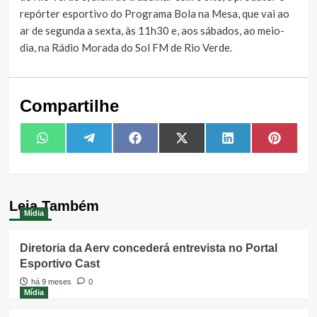
repórter esportivo do Programa Bola na Mesa, que vai ao
ar de segunda a sexta, às 11h30 e, aos sábados, ao meio-
dia, na Rádio Morada do Sol FM de Rio Verde.
Compartilhe
Share
Share
Share
Share
Share
Share
WhatsApp
Telegram
Facebook
X
LinkedIn
Pintere
on
on
on
on
on
on
(Twitter)
Leia Também
Mídia
Diretoria da Aerv concederá entrevista no Portal
Esportivo Cast
há 9 meses
0
Mídia