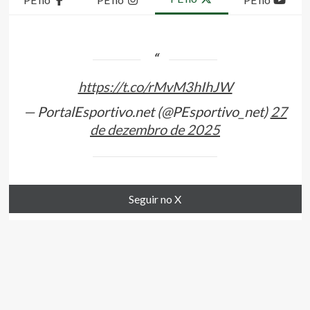
https://t.co/rMvM3hIhJW
— PortalEsportivo.net (@PEsportivo_net)
27
de dezembro de 2025
Seguir no X