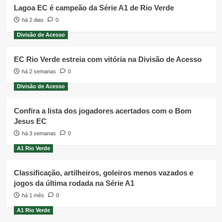
Lagoa EC é campeão da Série A1 de Rio Verde
há 2 dias
0
Divisão de Acesso
EC Rio Verde estreia com vitória na Divisão de Acesso
há 2 semanas
0
Divisão de Acesso
Confira a lista dos jogadores acertados com o Bom
Jesus EC
há 3 semanas
0
A1 Rio Verde
Classificação, artilheiros, goleiros menos vazados e
jogos da última rodada na Série A1
há 1 mês
0
A1 Rio Verde