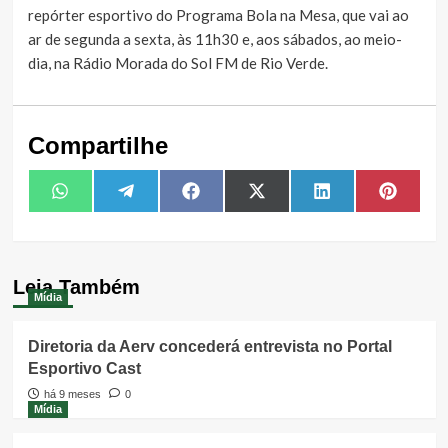
repórter esportivo do Programa Bola na Mesa, que vai ao
ar de segunda a sexta, às 11h30 e, aos sábados, ao meio-
dia, na Rádio Morada do Sol FM de Rio Verde.
Compartilhe
Share
Share
Share
Share
Share
Share
WhatsApp
Telegram
Facebook
X
LinkedIn
Pintere
on
on
on
on
on
on
(Twitter)
Leia Também
Mídia
Diretoria da Aerv concederá entrevista no Portal
Esportivo Cast
há 9 meses
0
Mídia