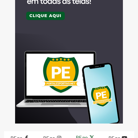
PE no
PE no
PE no
PE no