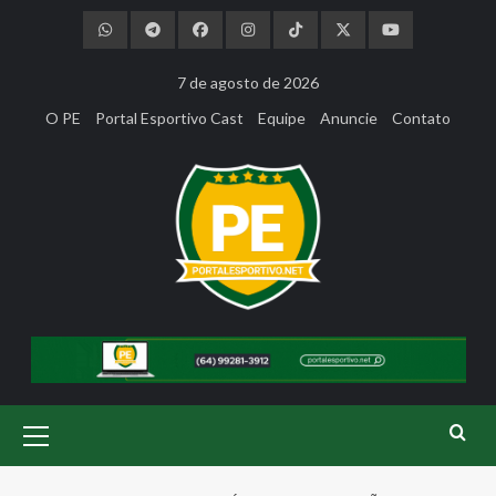
Skip
to
content
7 de agosto de 2026
O PE
Portal Esportivo Cast
Equipe
Anuncie
Contato
Primary
Menu