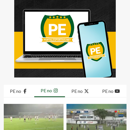
PE no
PE no
PE no
PE no