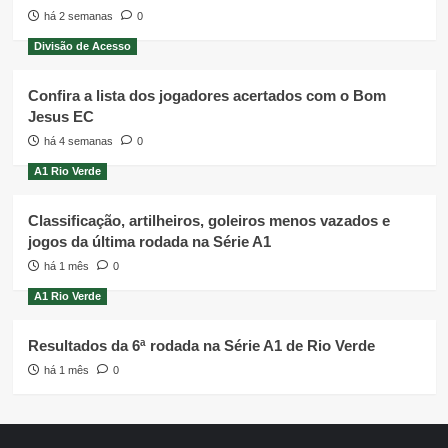
há 2 semanas
0
Divisão de Acesso
Confira a lista dos jogadores acertados com o Bom
Jesus EC
há 4 semanas
0
A1 Rio Verde
Classificação, artilheiros, goleiros menos vazados e
jogos da última rodada na Série A1
há 1 mês
0
A1 Rio Verde
Resultados da 6ª rodada na Série A1 de Rio Verde
há 1 mês
0