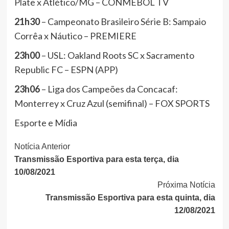
Plate x Atlético/MG – CONMEBOL TV
21h30
– Campeonato Brasileiro Série B: Sampaio
Corrêa x Náutico – PREMIERE
23h00
– USL: Oakland Roots SC x Sacramento
Republic FC – ESPN (APP)
23h06
– Liga dos Campeões da Concacaf:
Monterrey x Cruz Azul (semifinal) – FOX SPORTS
Esporte e Mídia
Continue
Notícia Anterior
Transmissão Esportiva para esta terça, dia
Lendo
10/08/2021
Próxima Notícia
Transmissão Esportiva para esta quinta, dia
12/08/2021