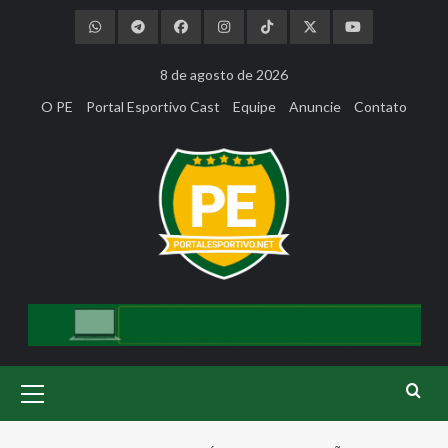
Skip
to
content
8 de agosto de 2026
O PE
Portal Esportivo Cast
Equipe
Anuncie
Contato
Primary
Menu