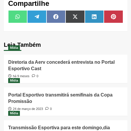
Compartilhe
Share
Share
Share
Share
Share
Share
WhatsApp
Telegram
Facebook
X
LinkedIn
Pintere
on
on
on
on
on
on
(Twitter)
Leia Também
Mídia
Diretoria da Aerv concederá entrevista no Portal
Esportivo Cast
há 9 meses
0
Mídia
Portal Esportivo transmitirá semifinais da Copa
Promissão
24 de março de 2023
0
Mídia
Transmissão Esportiva para este domingo,dia