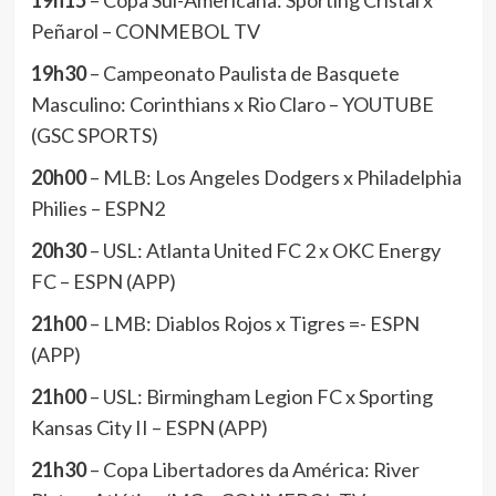
19h15
– Copa Sul-Americana: Sporting Cristal x
Peñarol – CONMEBOL TV
19h30
– Campeonato Paulista de Basquete
Masculino: Corinthians x Rio Claro – YOUTUBE
(GSC SPORTS)
20h00
– MLB: Los Angeles Dodgers x Philadelphia
Philies – ESPN2
20h30
– USL: Atlanta United FC 2 x OKC Energy
FC – ESPN (APP)
21h00
– LMB: Diablos Rojos x Tigres =- ESPN
(APP)
21h00
– USL: Birmingham Legion FC x Sporting
Kansas City II – ESPN (APP)
21h30
– Copa Libertadores da América: River