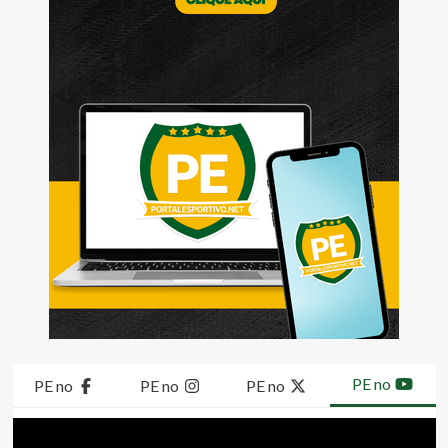
PE no
PE no
PE no
PE no