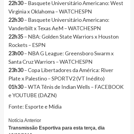
22h30
– Basquete Universitário Americano: West
Virginia x Oklahoma – WATCHESPN
22h30
– Basquete Universitário Americano:
Vanderbilt x Texas AeM – WATCHESPN
22h35
– NBA: Golden State Warriors x Houston
Rockets – ESPN
23h00
– NBA G League: Greensboro Swarm x
Santa Cruz Warriors – WATCHESPN
23h30
– Copa Libertadores da América: River
Plate x Palestino – SPORTV2 (VT Inédito)
01h30
– WTA Tênis de Indian Wells – FACEBOOK
e YOUTUBE (DAZN)
Fonte: Esporte e Mídia
Continue
Notícia Anterior
Transmissão Esportiva para esta terça, dia
Lendo