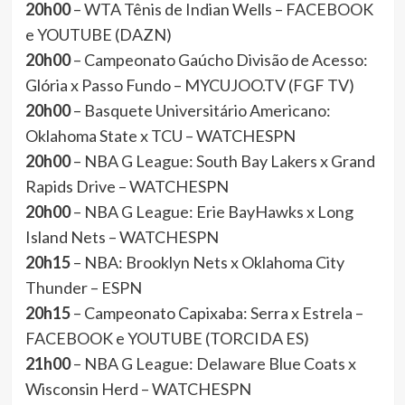
20h00
– WTA Tênis de Indian Wells – FACEBOOK
e YOUTUBE (DAZN)
20h00
– Campeonato Gaúcho Divisão de Acesso:
Glória x Passo Fundo – MYCUJOO.TV (FGF TV)
20h00
– Basquete Universitário Americano:
Oklahoma State x TCU – WATCHESPN
20h00
– NBA G League: South Bay Lakers x Grand
Rapids Drive – WATCHESPN
20h00
– NBA G League: Erie BayHawks x Long
Island Nets – WATCHESPN
20h15
– NBA: Brooklyn Nets x Oklahoma City
Thunder – ESPN
20h15
– Campeonato Capixaba: Serra x Estrela –
FACEBOOK e YOUTUBE (TORCIDA ES)
21h00
– NBA G League: Delaware Blue Coats x
Wisconsin Herd – WATCHESPN