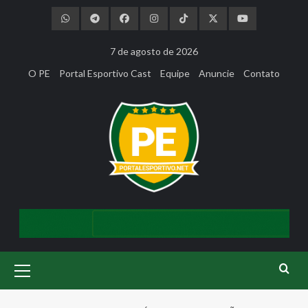
Skip
to
content
7 de agosto de 2026
O PE
Portal Esportivo Cast
Equipe
Anuncie
Contato
Primary
Menu