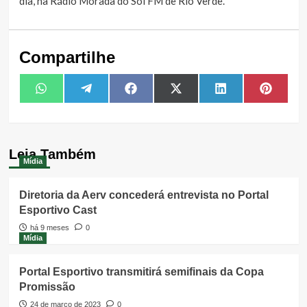
dia, na Rádio Morada do Sol FM de Rio Verde.
Compartilhe
Share
Share
Share
Share
Share
Share
WhatsApp
Telegram
Facebook
X
LinkedIn
Pintere
on
on
on
on
on
on
(Twitter)
Leia Também
Mídia
Diretoria da Aerv concederá entrevista no Portal
Esportivo Cast
há 9 meses
0
Mídia
Portal Esportivo transmitirá semifinais da Copa
Promissão
24 de março de 2023
0