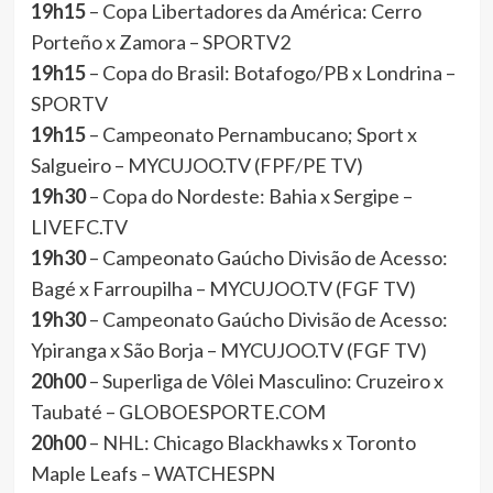
19h15
– Copa Libertadores da América: Cerro
Porteño x Zamora – SPORTV2
19h15
– Copa do Brasil: Botafogo/PB x Londrina –
SPORTV
19h15
– Campeonato Pernambucano; Sport x
Salgueiro – MYCUJOO.TV (FPF/PE TV)
19h30
– Copa do Nordeste: Bahia x Sergipe –
LIVEFC.TV
19h30
– Campeonato Gaúcho Divisão de Acesso:
Bagé x Farroupilha – MYCUJOO.TV (FGF TV)
19h30
– Campeonato Gaúcho Divisão de Acesso:
Ypiranga x São Borja – MYCUJOO.TV (FGF TV)
20h00
– Superliga de Vôlei Masculino: Cruzeiro x
Taubaté – GLOBOESPORTE.COM
20h00
– NHL: Chicago Blackhawks x Toronto
Maple Leafs – WATCHESPN