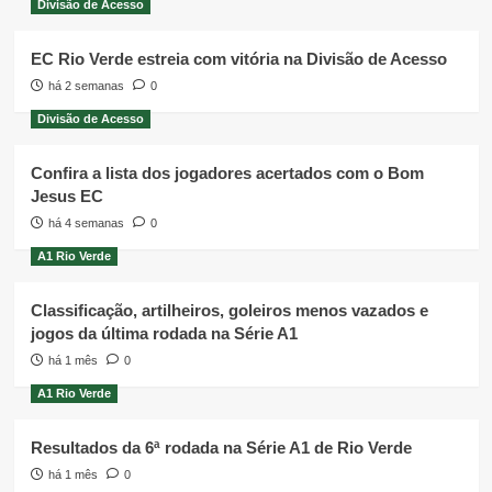
Divisão de Acesso
EC Rio Verde estreia com vitória na Divisão de Acesso
há 2 semanas
0
Divisão de Acesso
Confira a lista dos jogadores acertados com o Bom
Jesus EC
há 4 semanas
0
A1 Rio Verde
Classificação, artilheiros, goleiros menos vazados e
jogos da última rodada na Série A1
há 1 mês
0
A1 Rio Verde
Resultados da 6ª rodada na Série A1 de Rio Verde
há 1 mês
0