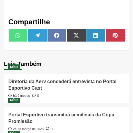
Compartilhe
Share
Share
Share
Share
Share
Share
WhatsApp
Telegram
Facebook
X
LinkedIn
Pintere
on
on
on
on
on
on
(Twitter)
Leia Também
Mídia
Diretoria da Aerv concederá entrevista no Portal
Esportivo Cast
há 9 meses
0
Mídia
Portal Esportivo transmitirá semifinais da Copa
Promissão
24 de março de 2023
0