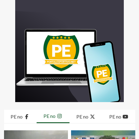
PE no
PE no
PE no
PE no