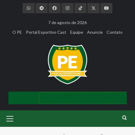
Skip
to
content
7 de agosto de 2026
O PE
Portal Esportivo Cast
Equipe
Anuncie
Contato
Primary
Menu