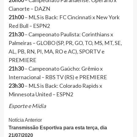
20h00
– Campeonato Paranaense: Operário x
Cianorte – DAZN
21h00
– MLS is Back: FC Cincinnati x New York
Red Bull – ESPN2
21h30
– Campeonato Paulista: Corinthians x
Palmeiras – GLOBO (SP, PR, GO, TO, MS, MT, SE,
AL, PB, RN, PI, MA, RO e AC), SPORTV e
PREMIERE
21h30
– Campeonato Gaúcho: Grêmio x
Internacional – RBS TV (RS) e PREMIERE
23h30
– MLS is Back: Colorado Rapids x
Minnesota United – ESPN2
Esporte e Mídia
Continue
Notícia Anterior
Transmissão Esportiva para esta terça, dia
Lendo
21/07/2020