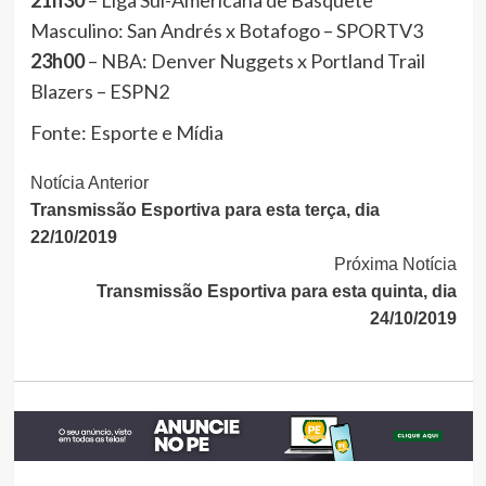
21h30
– Liga Sul-Americana de Basquete
Masculino: San Andrés x Botafogo – SPORTV3
23h00
– NBA: Denver Nuggets x Portland Trail
Blazers – ESPN2
Fonte: Esporte e Mídia
Continue
Notícia Anterior
Transmissão Esportiva para esta terça, dia
Lendo
22/10/2019
Próxima Notícia
Transmissão Esportiva para esta quinta, dia
24/10/2019