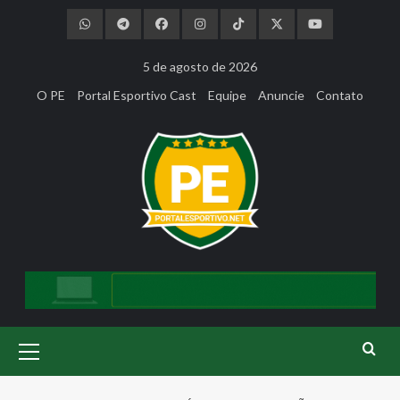
Skip
to
content
5 de agosto de 2026
O PE
Portal Esportivo Cast
Equipe
Anuncie
Contato
Primary
Menu