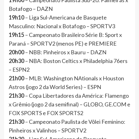
19h00
– Campeonato Paulista Sub-20: Palmeiras x
Botafogo – DAZN
19h10
– Liga Sul-Americana de Basquete
Masculino: Nacional x Botafogo – SPORTV3
19h15
– Campeonato Brasileiro Série B: Sport x
Paraná – SPORTV2 (menos PE) e PREMIERE
20h00
– NBB: Pinheiros x Bauru – DAZN
20h30
– NBA: Boston Celtics x Philadelphia 76ers
– ESPN2
21h00
– MLB: Washington NAtionals x Houston
Astros (jogo 2 da World Series) – ESPN
21h30
– Copa Libertadores da América: Flamengo
x Grêmio (jogo 2 da semifinal) – GLOBO, GE.COM e
FOX SPORTS e FOX SPORTS2
21h30
– Campeonato Paulista de Vôlei Feminino:
Pinheiros x Valinhos – SPORTV2