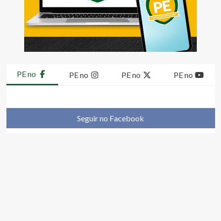
PE no
PE no
PE no
PE no
Seguir no Facebook