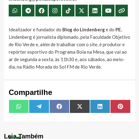
Idealizador e fundador do
Blog do Lindenberg
e do
PE
,
Lindenberg é jornalista diplomado, pela Faculdade Objetivo
de Rio Verde e, além de trabalhar com o site, é produtor e
repórter esportivo do Programa Bola na Mesa, que vai ao
ar de segunda a sexta, às 11h30 e, aos sábados, ao meio-
dia, na Rádio Morada do Sol FM de Rio Verde.
Compartilhe
Share
Share
Share
Share
Share
Share
WhatsApp
Telegram
Facebook
X
LinkedIn
Pintere
on
on
on
on
on
on
(Twitter)
Leia Também